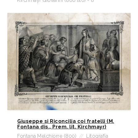
Kirchmayr Giovanni (800 lito) - 8
Giuseppe si Riconcilia coi fratelli (M.
Fontana dis., Prem. lit. Kirchmayr)
Fontana Melchiorre (800)
//
Litografia