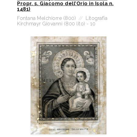
Propr. s. Giacomo dell’Orio in Isola n.
1481)
Fontana Melchiorre (800)
//
Litografia
Kirchmayr Giovanni (800 lito) - 10