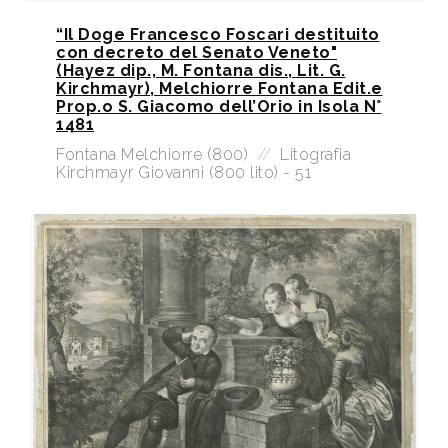
“Il Doge Francesco Foscari destituito
con decreto del Senato Veneto"
(Hayez dip., M. Fontana dis., Lit. G.
Kirchmayr), Melchiorre Fontana Edit.e
Prop.o S. Giacomo dell’Orio in Isola N°
1481
Fontana Melchiorre (800)
//
Litografia
Kirchmayr Giovanni (800 lito) - 51