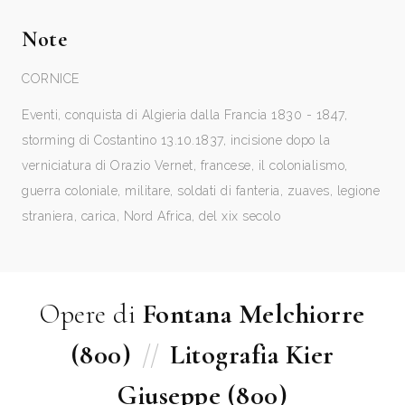
Note
CORNICE
Eventi, conquista di Algieria dalla Francia 1830 - 1847,
storming di Costantino 13.10.1837, incisione dopo la
verniciatura di Orazio Vernet, francese, il colonialismo,
guerra coloniale, militare, soldati di fanteria, zuaves, legione
straniera, carica, Nord Africa, del xix secolo
Opere di
Fontana Melchiorre
(800)
//
Litografia Kier
Giuseppe (800)