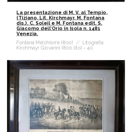
La presentazione di M. V. al Tempio,
(Tiziano, Lit. Kirchmayr, M. Fontana
dis.). C. Soleil e M. Fontana edit. S.
Giacomo dell’Orio in Isola n. 1481
Venezia.
Fontana Melchiorre (800)
//
Litografia
Kirchmayr Giovanni (800 lito) - 40