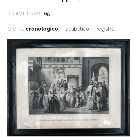
Risultati trovati:
65
Ordine:
cronologico
-
alfabetico
-
registro