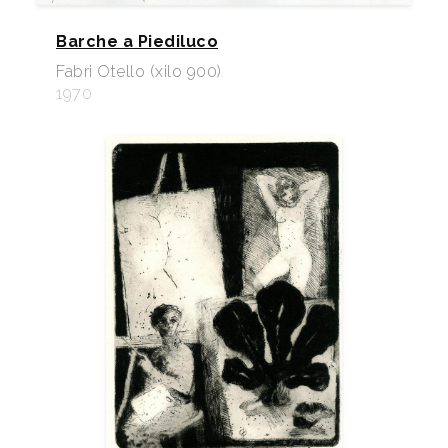
Barche a Piediluco
Fabri Otello (xilo 900)
1970