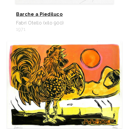
Barche a Piediluco
Fabri Otello (xilo 900)
1971