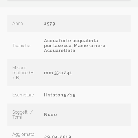
Anno
1979
Acquaforte acquatinta
Tecniche
puntasecca, Maniera nera,
Acquarellata
Misure
matrice (H
mm 351x241
x B)
Esemplare
II stato 19/19
Soggetti /
Nudo
Temi
Aggiornato
29-04-2019