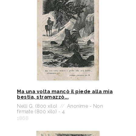
Ma una volta mancò il piede alla mia
bestia, stramazzò...
Nelli G. (800 xilo)
//
Anonime - Non
firmate (800 xilo) - 4
1868