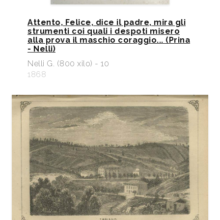
Attento, Felice, dice il padre, mira gli
strumenti coi quali i despoti misero
alla prova il maschio coraggio... (Prina
- Nelli)
Nelli G. (800 xilo) - 10
1868