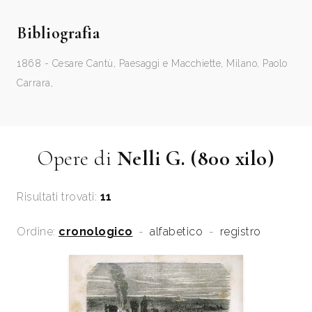
Bibliografia
1868 - Cesare Cantù, Paesaggi e Macchiette, Milano, Paolo
Carrara,
Opere di
Nelli G. (800 xilo)
Risultati trovati:
11
Ordine:
cronologico
-
alfabetico
-
registro