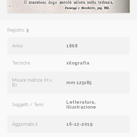
Registro:
3
Anno
1868
Tecniche
xilografia
Misure matrice (H x
mm 125x85
B)
Letteratura,
Soggetti / Temi
Illustrazione
Aggiornato il
16-12-2019