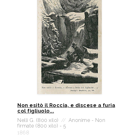
Non esitò il Roccia, e discese a furia
col figliuolo...
Nelli G. (800 xilo)
//
Anonime - Non
firmate (800 xilo) - 5
1868