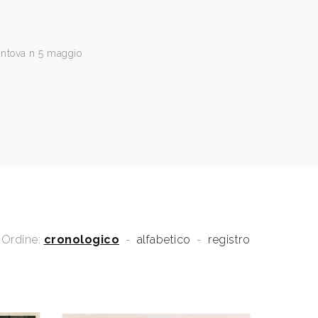
antova n 5 maggio
Ordine:
cronologico
-
alfabetico
-
registro