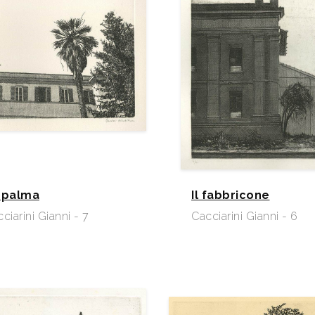
 palma
Il fabbricone
ciarini Gianni - 7
Cacciarini Gianni - 6