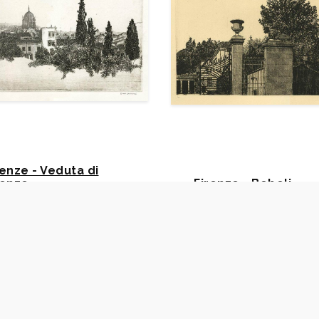
renze - Veduta di
renze
Firenze - Boboli
ciarini Gianni - 9
Cacciarini Gianni - 12
94
1995
o Sartori