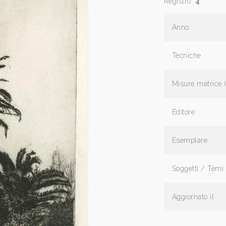
Registro:
4
Anno
Tecniche
Misure matrice 
Editore
Esemplare
Soggetti / Temi
Aggiornato il