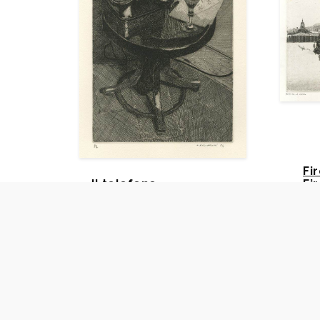
Fi
Il telefono
Fi
Cacciarini Gianni - 10
Cac
1994
19
Raccolta delle stampe Adalbert