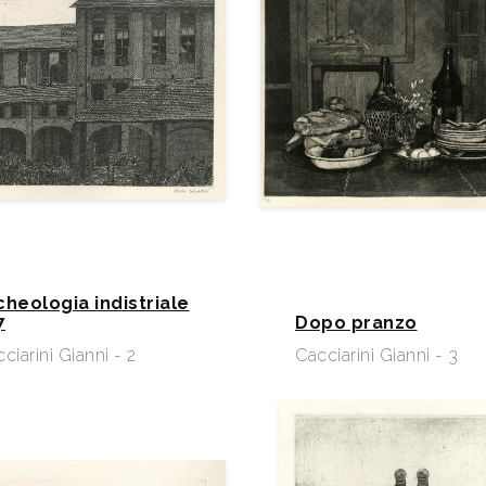
cheologia indistriale
7
Dopo pranzo
ciarini Gianni - 2
Cacciarini Gianni - 3