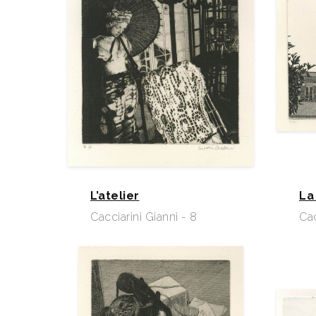
L’atelier
La
Cacciarini Gianni - 8
Cac