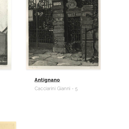
Antignano
Cacciarini Gianni - 5