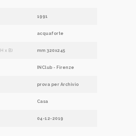
1991
acquaforte
(H x B)
mm 320x245
INClub - Firenze
prova per Archivio
Casa
04-12-2019