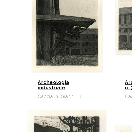
Archeologia
Ar
industriale
n. 
Cacciarini Gianni - 1
Cac