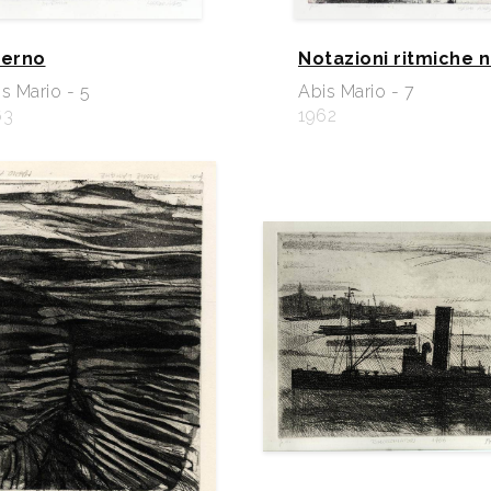
verno
Notazioni ritmiche n.
s Mario - 5
Abis Mario - 7
63
1962