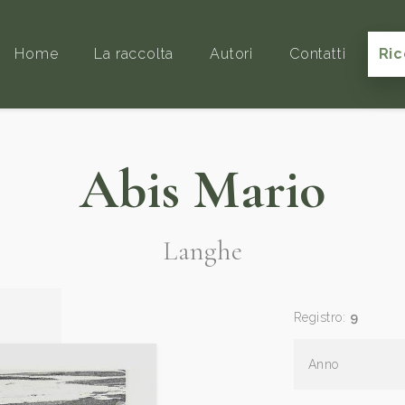
Home
La raccolta
Autori
Contatti
Ric
Abis Mario
Langhe
Registro:
9
Anno