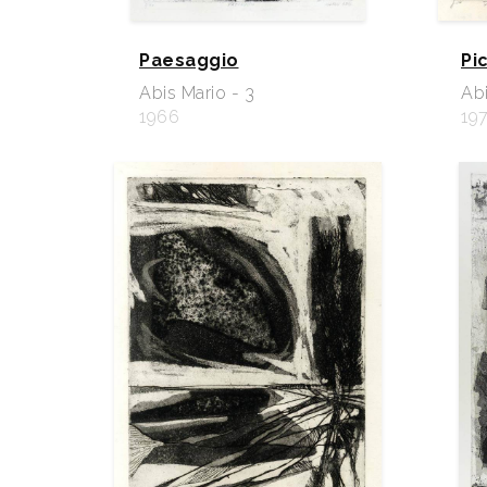
Paesaggio
Pi
Abis Mario - 3
Abi
1966
19