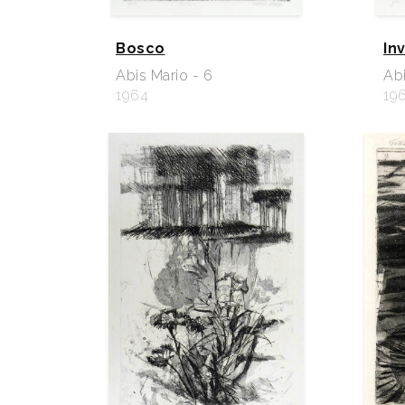
Bosco
In
Abis Mario - 6
Abi
1964
19