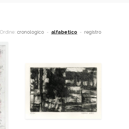
Ordine:
cronologico
-
alfabetico
-
registro