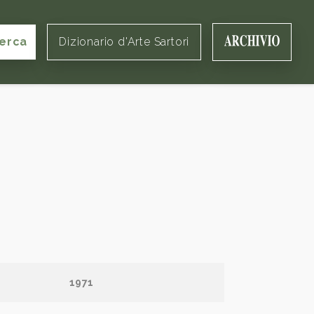
erca
Dizionario d'Arte Sartori
1971