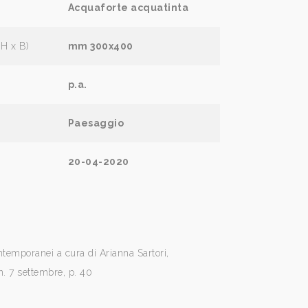
Acquaforte acquatinta
(H x B)
mm 300x400
p.a.
Paesaggio
20-04-2020
ntemporanei a cura di Arianna Sartori,
n. 7 settembre, p. 40