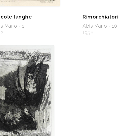
ccole langhe
Rimorchiatori
s Mario - 1
Abis Mario - 10
72
1956