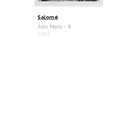
Salomé
Abis Mario - 8
2003