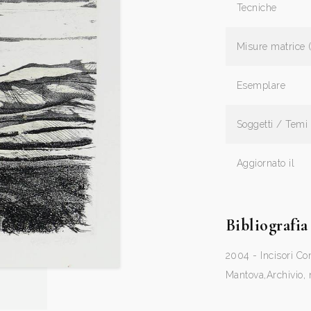
Tecniche
Misure matrice 
Esemplare
Soggetti / Temi
Aggiornato il
Bibliografia
2004 - Incisori Co
Mantova,Archivio, 