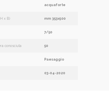
acquaforte
(H x B)
mm 353x500
7/50
era conosciuta
50
Paesaggio
03-04-2020