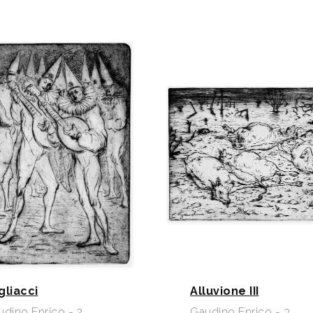
gliacci
Alluvione III
dino Enrico - 2
Gaudino Enrico - 3