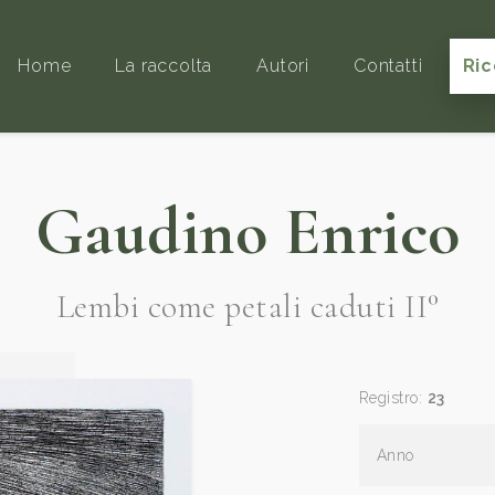
Home
La raccolta
Autori
Contatti
Ric
Gaudino Enrico
Lembi come petali caduti II°
Registro:
23
Anno