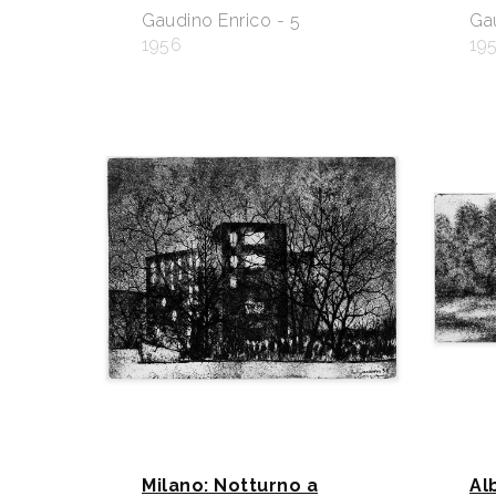
Gaudino Enrico - 5
Gau
1956
19
Milano: Notturno a
Al