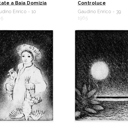
tate a Baia Domizia
Controluce
dino Enrico - 10
Gaudino Enrico - 39
65
1965