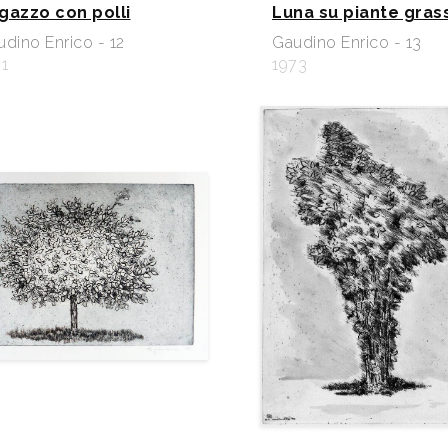
gazzo con polli
Luna su piante gras
dino Enrico - 12
Gaudino Enrico - 13
1
1973