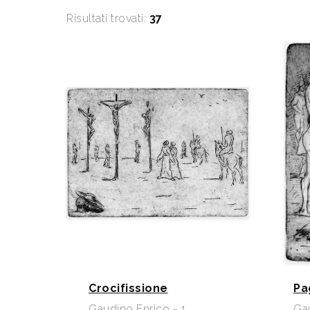
Risultati trovati:
37
Crocifissione
Pa
Gaudino Enrico - 1
Gau