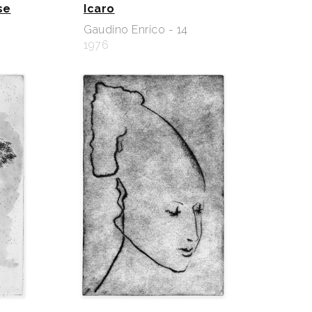
se
Icaro
Gaudino Enrico - 14
1976