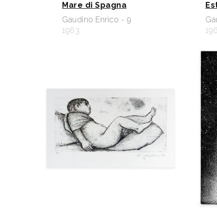
Mare di Spagna
Es
Gaudino Enrico - 9
Gau
1963
19