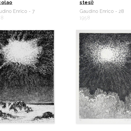
colao
stesi)
dino Enrico - 7
Gaudino Enrico - 28
58
1958