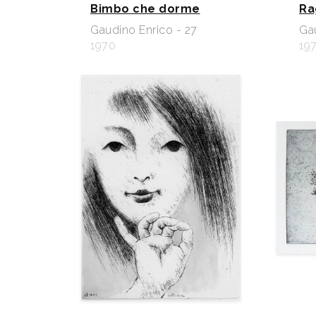
Bimbo che dorme
Ra
Gaudino Enrico - 27
Gau
1970
197