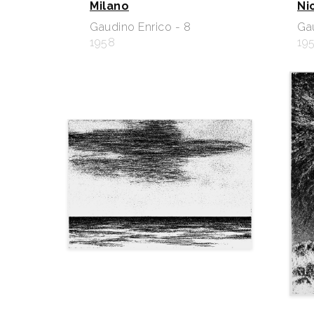
Milano
Ni
Gaudino Enrico - 8
Gau
1958
19