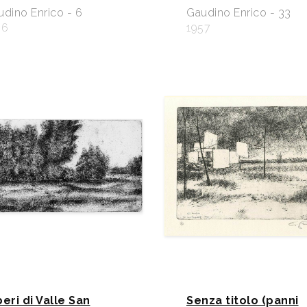
dino Enrico - 6
Gaudino Enrico - 33
56
1957
beri di Valle San
Senza titolo (panni