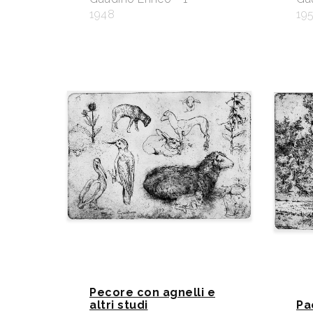
1948
195
Pecore con agnelli e
altri studi
Pa