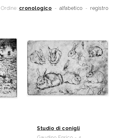
Ordine:
cronologico
-
alfabetico
-
registro
Studio di conigli
Gaudino Enrico - 4