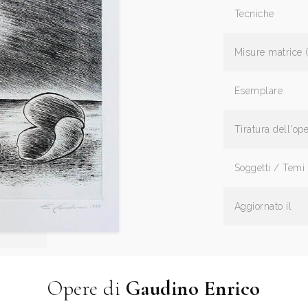
Tecniche
Misure matrice 
Esemplare
Tiratura dell'op
Soggetti / Temi
Aggiornato il
Opere di
Gaudino Enrico