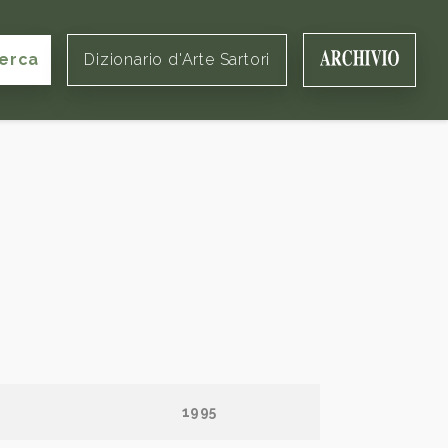
erca
Dizionario d'Arte Sartori
1995