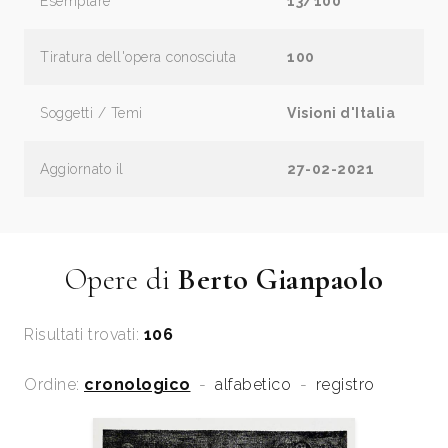
Esemplare
13/100
Tiratura dell'opera conosciuta
100
Soggetti / Temi
Visioni d'Italia
Aggiornato il
27-02-2021
Opere di
Berto Gianpaolo
Risultati trovati:
106
Ordine:
cronologico
-
alfabetico
-
registro