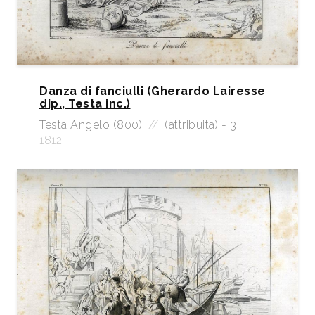
Danza di fanciulli (Gherardo Lairesse
dip., Testa inc.)
Testa Angelo (800)
//
(attribuita) - 3
1812