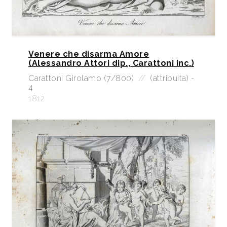
Venere che disarma Amore
(Alessandro Attori dip., Carattoni inc.)
Carattoni Girolamo (7/800)
//
(attribuita) -
4
1812