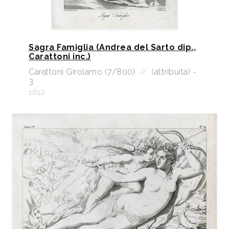
Sagra Famiglia (Andrea del Sarto dip.,
Carattoni inc.)
Carattoni Girolamo (7/800)
//
(attribuita) -
3
1812