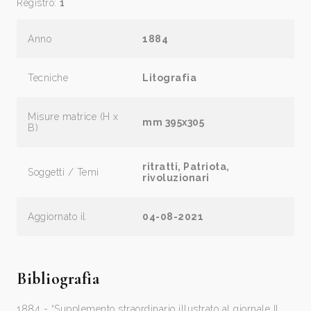
Registro:
1
Anno
1884
Tecniche
Litografia
Misure matrice (H x
mm 395x305
B)
ritratti, Patriota,
Soggetti / Temi
rivoluzionari
Aggiornato il
04-08-2021
Bibliografia
1884 - “Supplemento straordinario illustrato al giornale Il