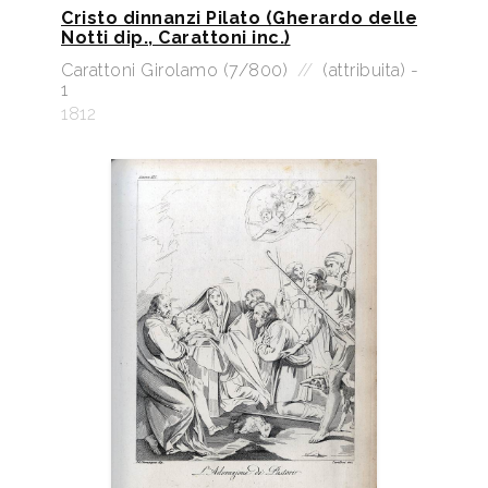
Cristo dinnanzi Pilato (Gherardo delle
Notti dip., Carattoni inc.)
Carattoni Girolamo (7/800)
//
(attribuita) -
1
1812