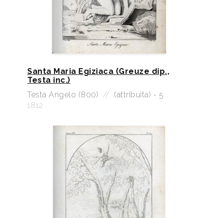
Santa Maria Egiziaca (Greuze dip.,
Testa inc.)
Testa Angelo (800)
//
(attribuita) - 5
1812