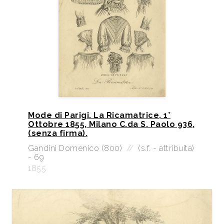
Mode di Parigi. La Ricamatrice, 1°
Ottobre 1855, Milano C.da S. Paolo 936,
(senza firma).
Gandini Domenico (800)
//
(s.f. - attribuita)
- 69
1855