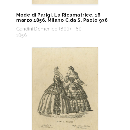
Mode di Parigi. La Ricamatrice, 16
marzo,1856, Milano C.da S. Paolo 936
Gandini Domenico (800) - 80
1856