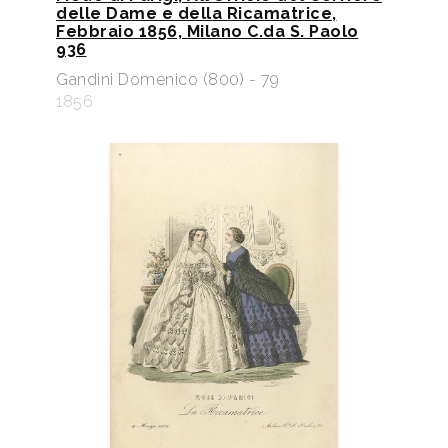
delle Dame e della Ricamatrice,
Febbraio 1856, Milano C.da S. Paolo
936
Gandini Domenico (800) - 79
1856