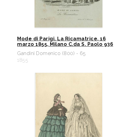
Mode di Parigi. La Ricamatrice, 16
marzo 1855, Milano C.da S. Paolo 936
Gandini Domenico (800) - 65
1855