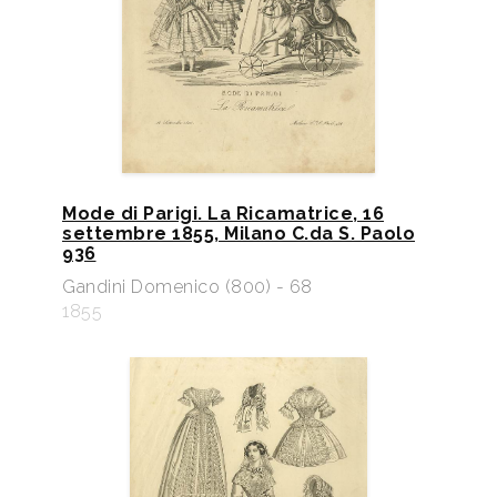
Mode di Parigi. La Ricamatrice, 16
settembre 1855, Milano C.da S. Paolo
936
Gandini Domenico (800) - 68
1855