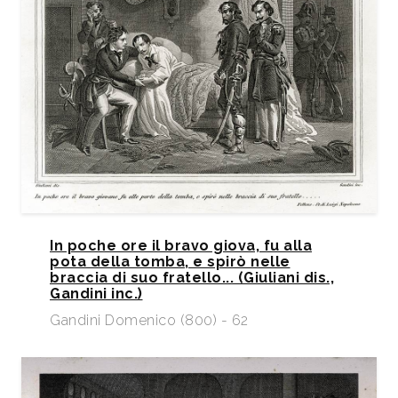
In poche ore il bravo giova, fu alla
pota della tomba, e spirò nelle
braccia di suo fratello... (Giuliani dis.,
Gandini inc.)
Gandini Domenico (800) - 62