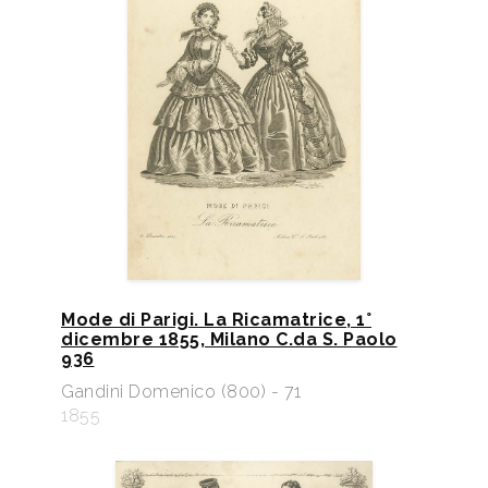
Mode di Parigi. La Ricamatrice, 1°
dicembre 1855, Milano C.da S. Paolo
936
Gandini Domenico (800) - 71
1855