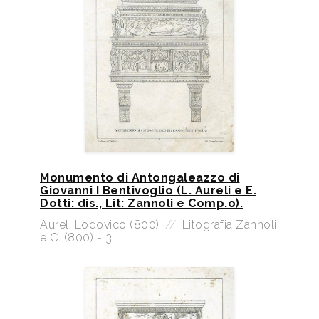
Monumento di Antongaleazzo di
Giovanni I Bentivoglio (L. Aureli e E.
Dotti: dis., Lit: Zannoli e Comp.o).
Aureli Lodovico (800)
//
Litografia Zannoli
e C. (800) - 3