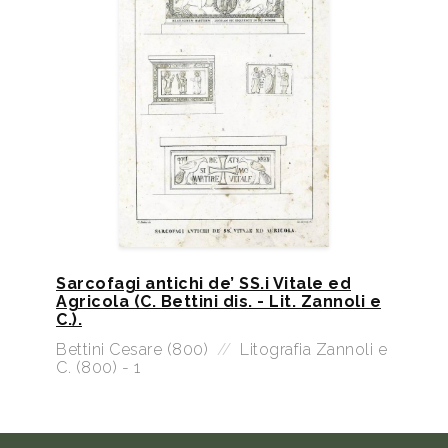
Sarcofagi antichi de’ SS.i Vitale ed
Agricola (C. Bettini dis. - Lit. Zannoli e
C.).
Bettini Cesare (800)
//
Litografia Zannoli e
C. (800) - 1