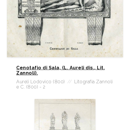
Cenotafio di Sala, (L. Aureli dis., Lit.
Zannoli).
Aureli Lodovico (800)
//
Litografia Zannoli
e C. (800) - 2