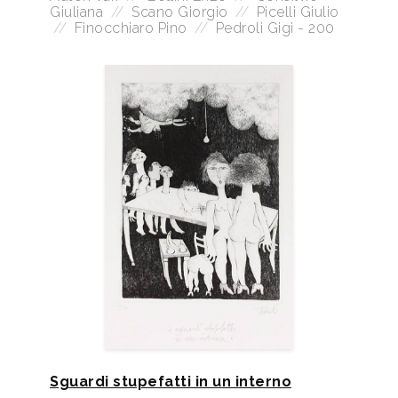
Giuliana
//
Scano Giorgio
//
Picelli Giulio
//
Finocchiaro Pino
//
Pedroli Gigi - 200
Sguardi stupefatti in un interno