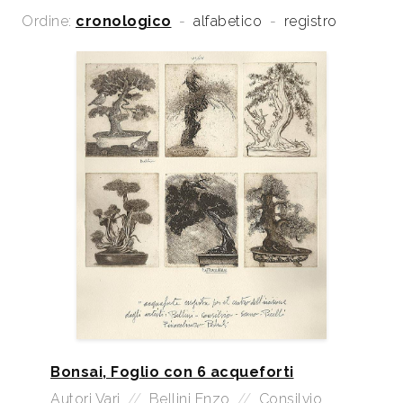
Ordine:
cronologico
-
alfabetico
-
registro
Bonsai, Foglio con 6 acqueforti
Autori Vari
//
Bellini Enzo
//
Consilvio