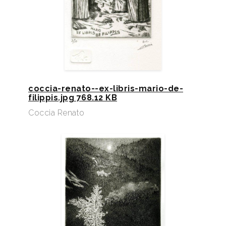
coccia-renato--ex-libris-mario-de-
filippis.jpg 768.12 KB
Coccia Renato