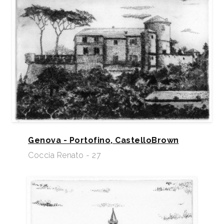
Genova - Portofino, CastelloBrown
Coccia Renato - 27