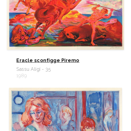
Eracle sconfigge Piremo
Sassu Aligi - 35
1989