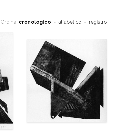
Ordine:
cronologico
-
alfabetico
-
registro