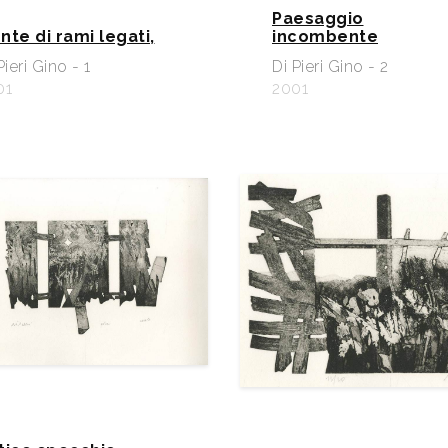
Paesaggio
nte di rami legati,
incombente
Pieri Gino - 1
Di Pieri Gino - 2
01
2001