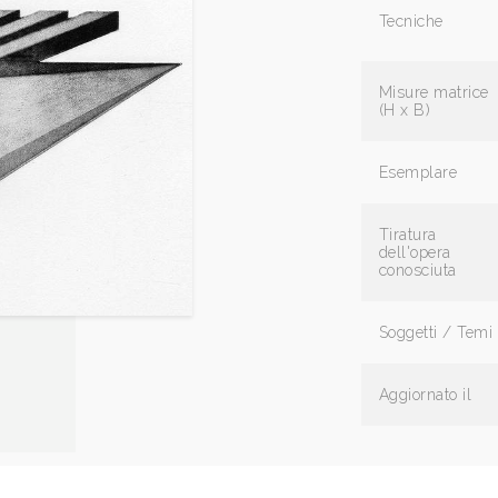
Tecniche
Misure matrice
(H x B)
Esemplare
Tiratura
dell'opera
conosciuta
Soggetti / Temi
Aggiornato il