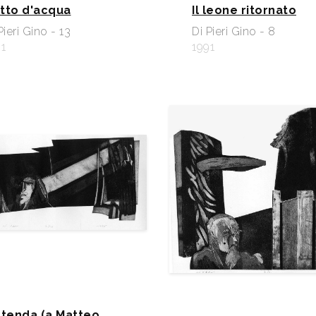
tto d'acqua
Il leone ritornato
Pieri Gino - 13
Di Pieri Gino - 8
1
1991
 tenda (a Matteo