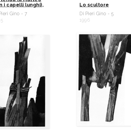
 i capelli lunghi),
Lo scultore
Pieri Gino - 7
Di Pieri Gino - 5
95
1996