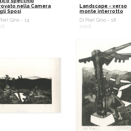
tico specchio
trovato nella Camera
Landscape - verso
gli Sposi
monte interrotto
Pieri Gino - 14
Di Pieri Gino - 18
06
2006