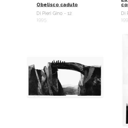
Obelisco caduto
con
Di Pieri Gino - 12
Di 
1995
19