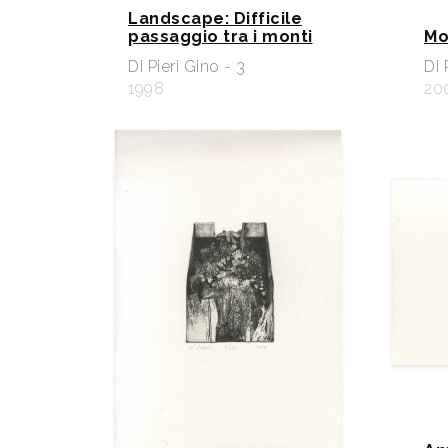
Landscape: Difficile
passaggio tra i monti
Mo
Di Pieri Gino - 3
Di 
1998
20