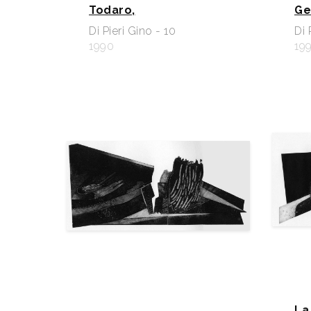
Todaro,
Ge
Di Pieri Gino - 10
Di 
1990
199
La