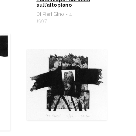
sull’altopiano
Di Pieri Gino - 4
1997