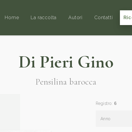
Home
La raccolta
Autori
Contatti
Ric
Di Pieri Gino
Pensilina barocca
Registro:
6
Anno