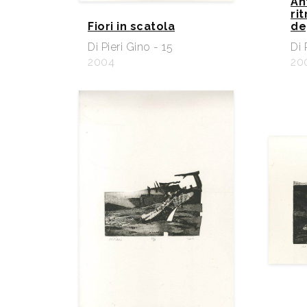
An
ri
Fiori in scatola
de
Di Pieri Gino - 15
Di 
2004
20