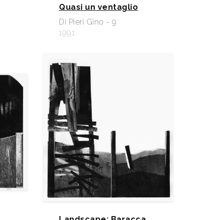
Quasi un ventaglio
Di Pieri Gino - 9
1991
Landscape: Baracca