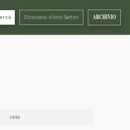
erca
Dizionario d'Arte Sartori
1995