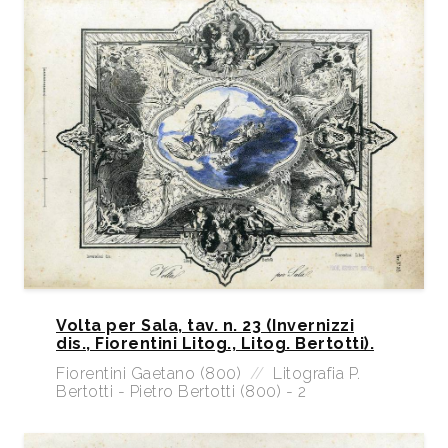
Volta per Sala, tav. n. 23 (Invernizzi
dis., Fiorentini Litog., Litog. Bertotti).
Fiorentini Gaetano (800)
//
Litografia P.
Bertotti - Pietro Bertotti (800) - 2