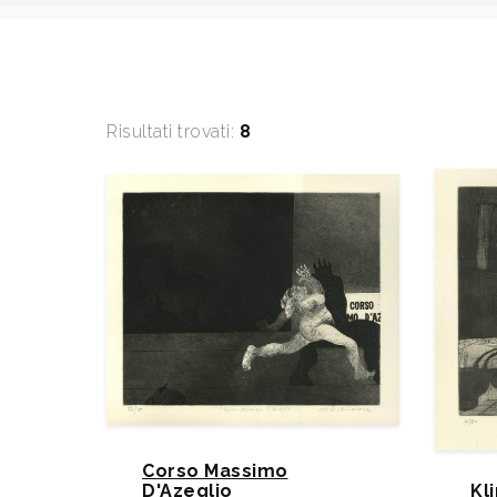
Risultati trovati:
8
Corso Massimo
D'Azeglio
Kli