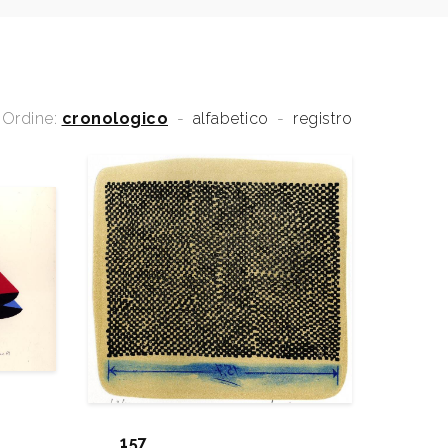
Ordine:
cronologico
-
alfabetico
-
registro
157