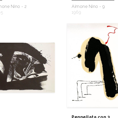
mone Nino - 2
Aimone Nino - 9
65
1969
Pennellata con 3