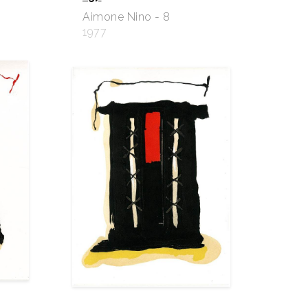
Aimone Nino - 8
1977