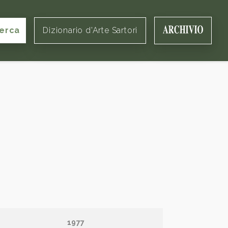
erca
Dizionario d'Arte Sartori
1977