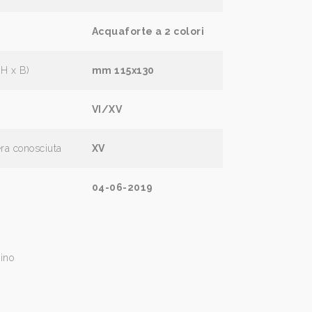
Acquaforte a 2 colori
(H x B)
mm 115x130
VI/XV
era conosciuta
XV
04-06-2019
ino