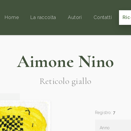
Home
La raccolta
Autori
Contatti
Ric
Aimone Nino
Reticolo giallo
Registro:
7
Anno