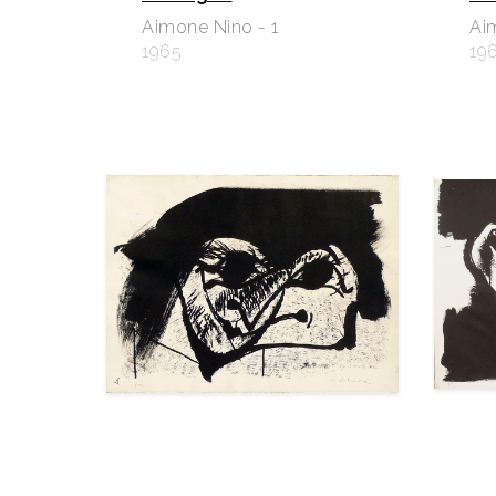
Aimone Nino - 1
Ai
1965
19