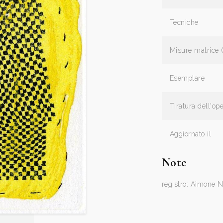
Tecniche
Misure matrice 
Esemplare
Tiratura dell'op
Aggiornato il
Note
registro: Aimone N