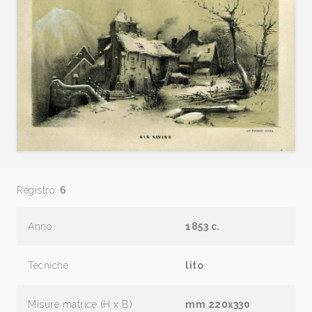
Registro:
6
Anno
1853 c.
Tecniche
lito
Misure matrice (H x B)
mm 220x330