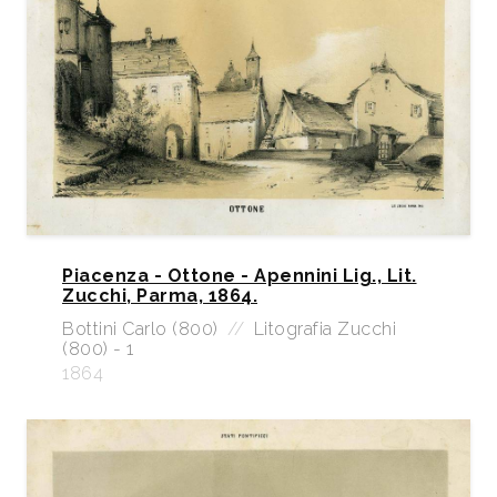
Piacenza - Ottone - Apennini Lig., Lit.
Zucchi, Parma, 1864.
Bottini Carlo (800)
//
Litografia Zucchi
(800) - 1
1864