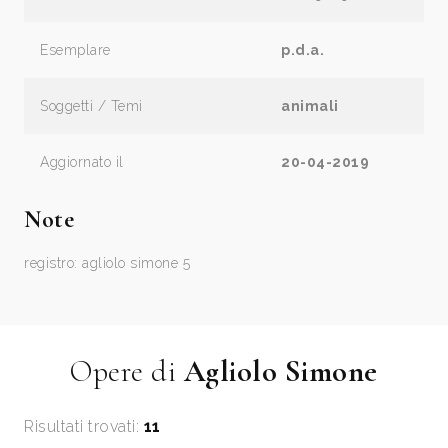
Esemplare
p.d.a.
Soggetti / Temi
animali
Aggiornato il
20-04-2019
Note
registro: agliolo simone 5
Opere di
Agliolo Simone
Risultati trovati:
11