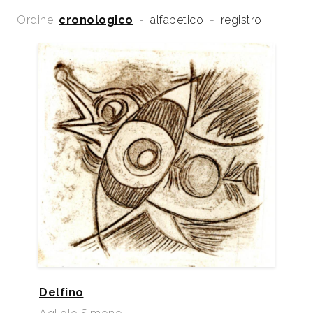
Ordine:
cronologico
-
alfabetico
-
registro
Delfino