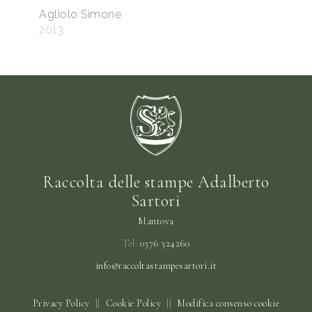
Agliolo Simone
2013
Raccolta delle stampe Adalberto
Sartori
Mantova
Tel:
0376 324260
info@raccoltastampesartori.it
Privacy Policy
||
Cookie Policy
||
Modifica consenso cookie