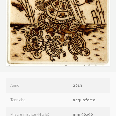
Anno
2013
Tecniche
acquaforte
Misure matrice (H x B)
mm 90x90