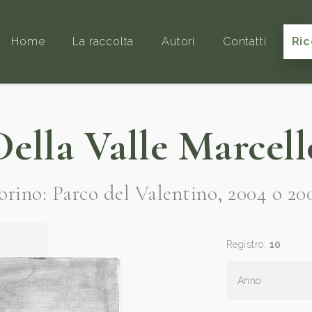
Home
La raccolta
Autori
Contatti
Ric
Della Valle Marcell
orino: Parco del Valentino, 2004 o 20
Registro:
10
Anno