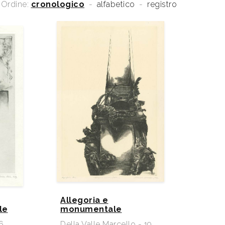
Ordine:
cronologico
-
alfabetico
-
registro
Allegoria e
le
monumentale
16
Della Valle Marcello - 19