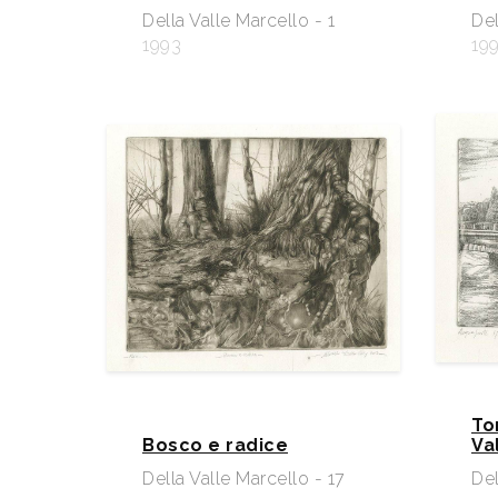
Della Valle Marcello - 1
Del
1993
19
To
Bosco e radice
Va
Della Valle Marcello - 17
Del