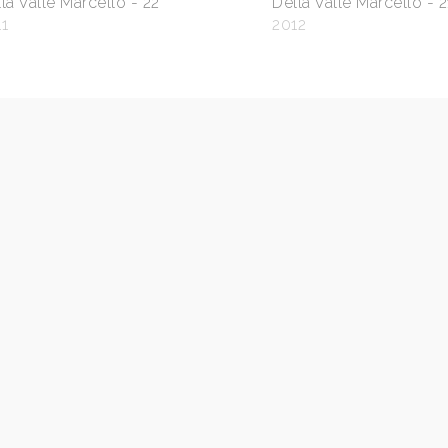
la Valle Marcello - 22
Della Valle Marcello - 2
1
2012