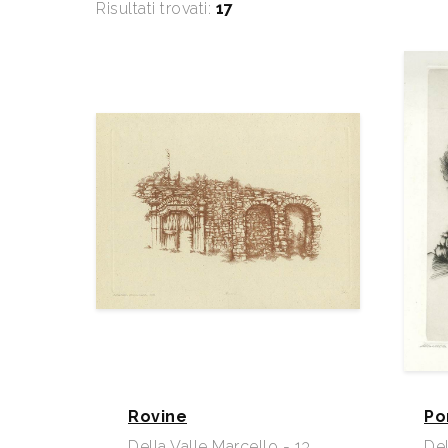
Risultati trovati:
17
Rovine
Po
Della Valle Marcello - 13
Del