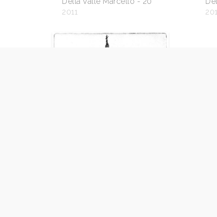
Della Valle Marcello - 20
Del
2011
201
Torino, Sindone e
Duomo