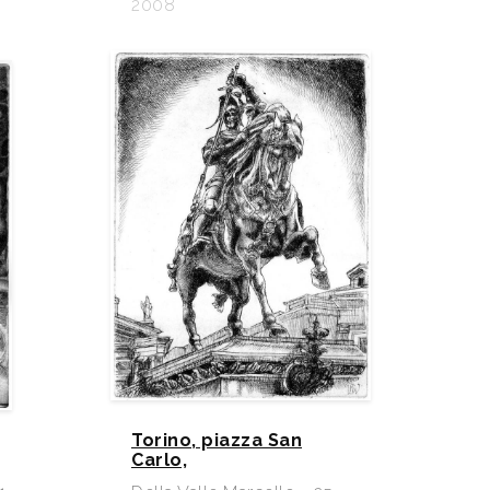
2008
Torino, piazza San
Carlo,