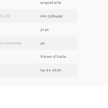
acquaforte
(H x B)
mm 318x490
3/40
era conosciuta
40
Visioni d'Italia
04-01-2020