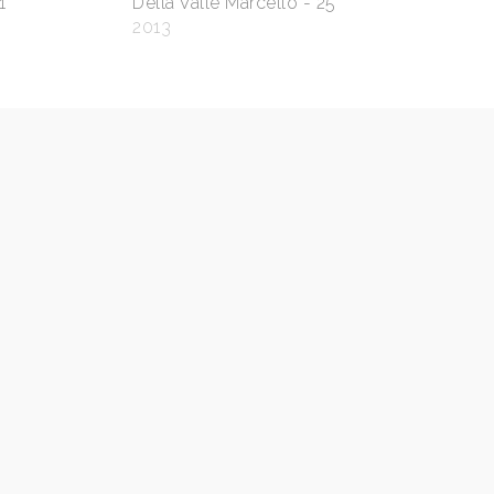
1
Della Valle Marcello - 25
2013