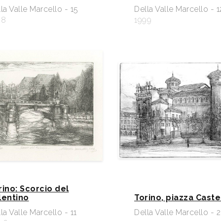
la Valle Marcello - 15
Della Valle Marcello - 1
98
1999
rino: Scorcio del
lentino
Torino, piazza Caste
la Valle Marcello - 11
Della Valle Marcello - 