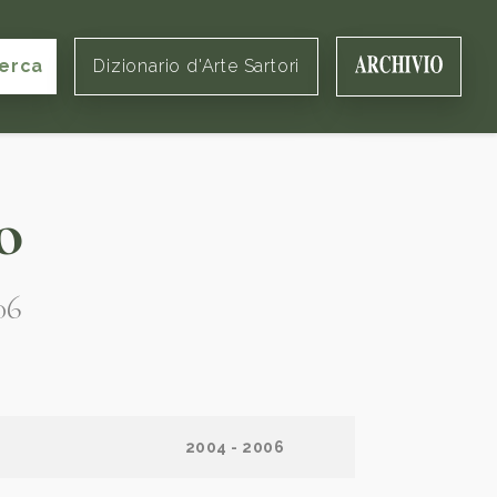
erca
Dizionario d'Arte Sartori
o
06
2004 - 2006