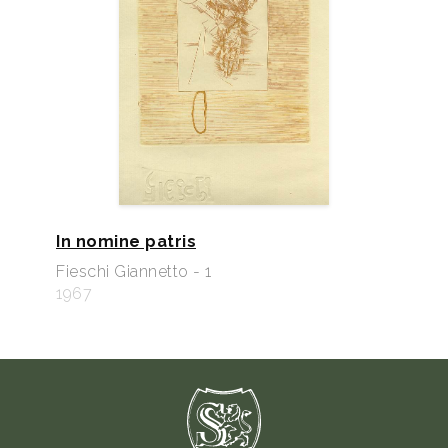
In nomine patris
Fieschi Giannetto - 1
1967