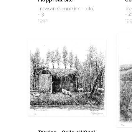
Trevisan Gianni (inc - xilo)
Tre
- 3
- 2
1992
19