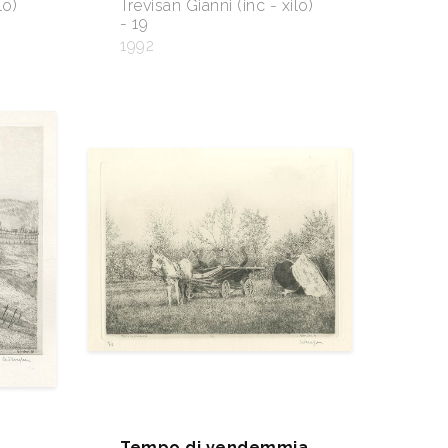
lo)
Trevisan Gianni (inc - xilo)
- 19
1992
Tempo di vendemmia