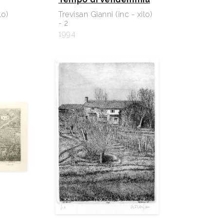
lo)
Trevisan Gianni (inc - xilo)
- 2
1994