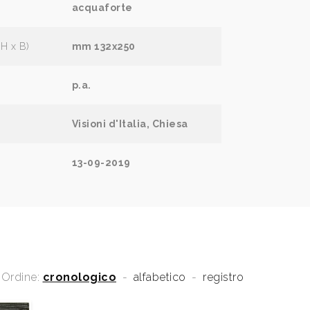
acquaforte
(H x B)
mm 132x250
p.a.
Visioni d'Italia, Chiesa
13-09-2019
Ordine:
cronologico
-
alfabetico
-
registro