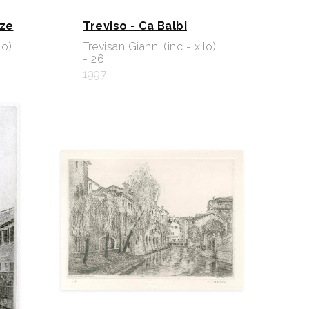
zze
Treviso - Ca Balbi
lo)
Trevisan Gianni (inc - xilo)
- 26
1997