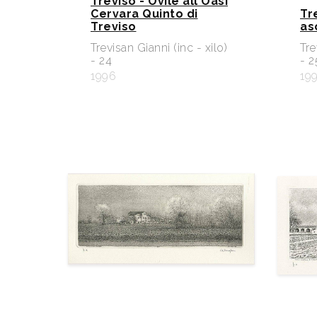
Treviso - Ovile all'Oasi
Cervara Quinto di
Tr
Treviso
as
Trevisan Gianni (inc - xilo)
Tre
- 24
- 2
1996
19