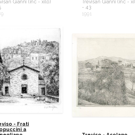
visan Gianni (inc - xilo)
Trevisan Gianni (inc - xi
5
- 43
89
1991
eviso - Frati
ppuccini a
negliano
Treviso - Asolano