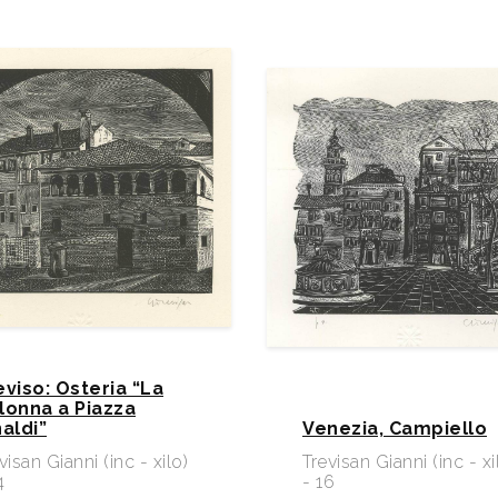
eviso: Osteria “La
lonna a Piazza
naldi”
Venezia, Campiello
visan Gianni (inc - xilo)
Trevisan Gianni (inc - xi
4
- 16