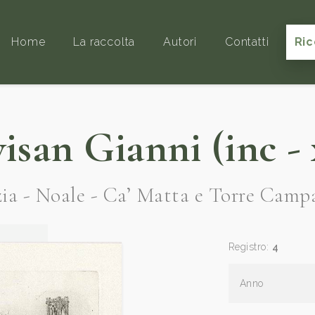
Home
La raccolta
Autori
Contatti
Ric
isan Gianni (inc - 
ia - Noale - Ca’ Matta e Torre Camp
Registro:
4
Anno