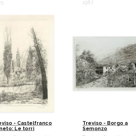
85
1987
eviso - Castelfranco
Treviso - Borgo a
neto: Le torri
Semonzo