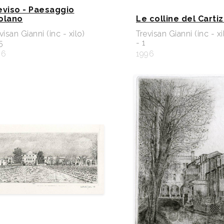
eviso - Paesaggio
olano
Le colline del Carti
visan Gianni (inc - xilo)
Trevisan Gianni (inc - xi
5
- 1
96
1996