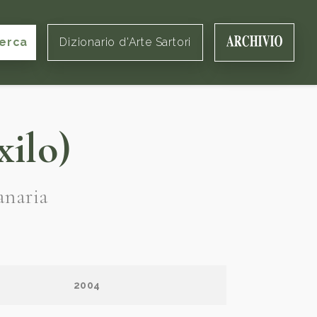
erca
Dizionario d'Arte Sartori
xilo)
anaria
2004