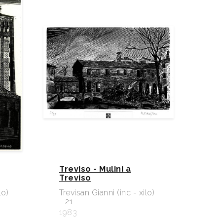
Treviso - Mulini a
Treviso
lo)
Trevisan Gianni (inc - xilo)
- 21
1983