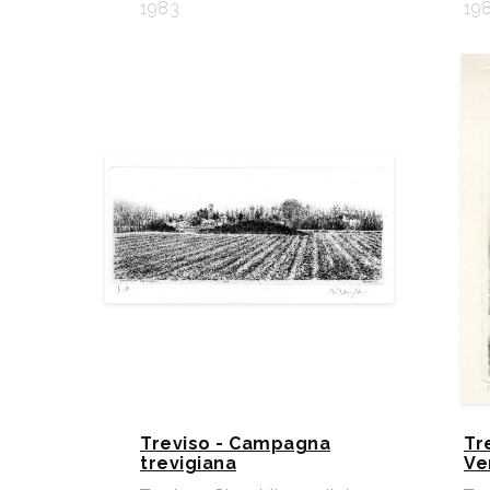
1983
19
Treviso - Campagna
Tr
trevigiana
Ve