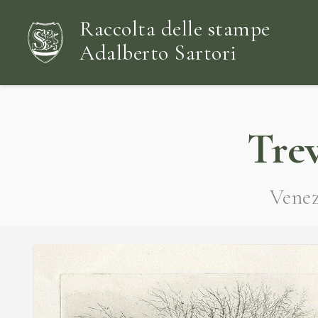
Raccolta delle stampe
Adalberto Sartori
Trev
Venez