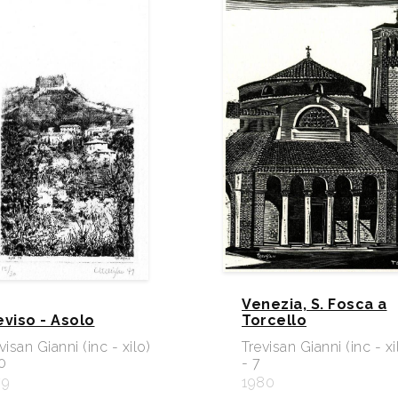
Venezia, S. Fosca a
eviso - Asolo
Torcello
visan Gianni (inc - xilo)
Trevisan Gianni (inc - xi
0
- 7
79
1980