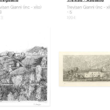
visan Gianni (inc - xilo)
Trevisan Gianni (inc - xi
3
- 5
93
1994