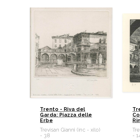
Trento - Riva del
Tr
Garda: Piazza delle
Co
Erbe
Ri
Trevisan Gianni (inc - xilo)
Tre
- 38
- 1