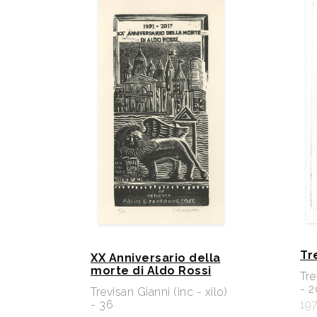
Tr
XX Anniversario della
morte di Aldo Rossi
Tre
- 2
Trevisan Gianni (inc - xilo)
- 36
19