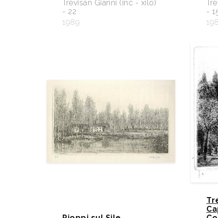
Trevisan Gianni (inc - xilo)
Tre
- 22
- 1
1989
19
Tr
Ca
Pioppi sul Sile
Co