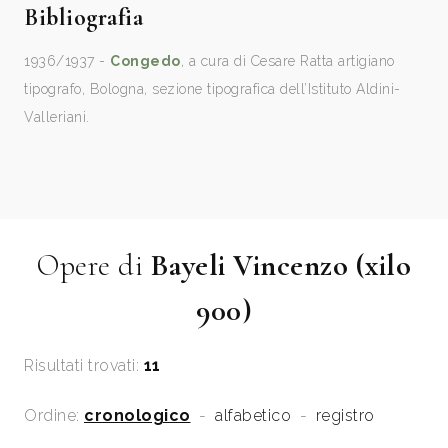
Bibliografia
1936/1937 -
Congedo
, a cura di Cesare Ratta artigiano
tipografo, Bologna, sezione tipografica dell’Istituto Aldini-
Valleriani.
Opere di
Bayeli Vincenzo (xilo
900)
Risultati trovati:
11
Ordine:
cronologico
-
alfabetico
-
registro