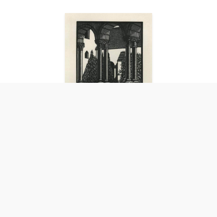
Bolzano - Ombre e luci (particolare
del Chiostro di Bressanone).
Bayeli Vincenzo (xilo 900) - 7