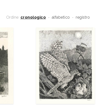
Ordine:
cronologico
-
alfabetico
-
registro