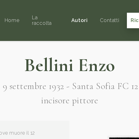
La
Home
Autori
Contatti
Ri
raccolta
Bellini Enzo
 9 settembre 1932 - Santa Sofia FC 12
incisore pittore
ove muore il 12