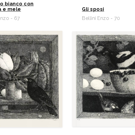
redona (BO), Ca’
io bianco con
 e mele
Gli sposi
Arte. 2009 -
Enzo - 67
Bellini Enzo - 70
rds.
ite nel
.it