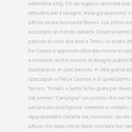
settembre 2015. Fin da ragazzo dimostra una 
attitudine per il disegno; inizia giovanissimo, s
pittore locale Innocente Biserni, suo primo m
accostarlo al mondo dell’arte. Diciannovenne 
periodo di circa due anni a Torino, lo studio dei
De Cavero e apprende oltre alle norme accade
e incisione, anche nozioni di disegno pubblicit
illustrazione. In quel periodo, in città grandi arti
Spazzapan e Felice Casorati e di quest’ultimo 
fascino. Tornato a Santa Sofia opera per divers
del premio “Campigna” (un premio che nel te
sempre più prestigioso). Venendo a contatto de
rappresentativi dell’arte del momento, sia ne
pittura che della critica (basti ricordare fra i tan