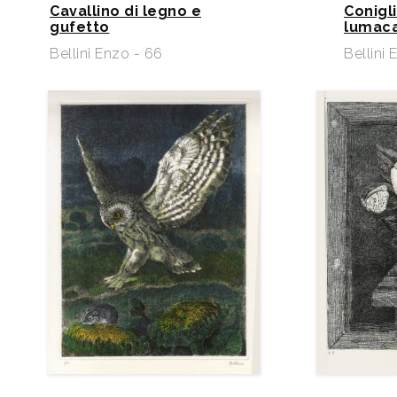
Cavallino di legno e
del Sale, Cervia. 2008 - Ponte Ronca di Zola P
Conigl
gufetto
lumaca
la Ghironda. Mantova, Galleria Arianna Sartori 
Bellini Enzo - 66
Bellini 
Ronda, North Carolina (USA), Raffaldini Vineya
Sue notizie bio-bibliografiche sono inser
Dizionario d’Arte Sartori.
Sito internet:
www.dizionariodartesartori