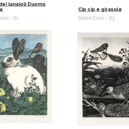
avola e racconto”,
 dei lanaioli Duomo
la
Cip cip e girasole
casentinesi.
Enzo - 61
Bellini Enzo - 63
. 2001 - Cortina
Galery. Cesena,
ano. 2002 -
i. Cuneo, Bottega
istico Culturale
 Cortina
artori Arte.
i Arte. Bassano
ra d’arte Città e
 N.J. (USA),
 stampatori
2007 - Magazzini