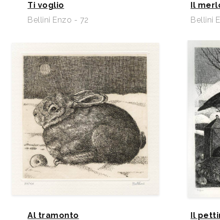
Ti voglio
Il merl
Bellini Enzo - 72
Bellini 
Al tramonto
Il pett