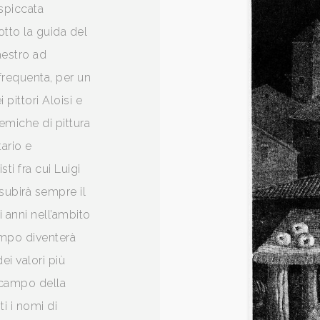
spiccata
otto la guida del
aestro ad
frequenta, per un
 pittori Aloisi e
miche di pittura
ario e
sti fra cui Luigi
subirà sempre il
i anni nell’ambito
mpo diventerà
i valori più
l campo della
ti i nomi di