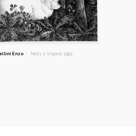
ellini Enzo
-
Nelly e Virginio 1995