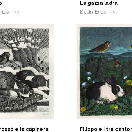
o
La gazza ladra
Enzo - 73
Bellini Enzo - 74
irosso e la capinera
Filippo e i tre cantor