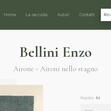
Home
La raccolta
Autori
Contatti
Ric
Bellini Enzo
Airone - Aironi nello stagno
Registro:
62
Anno