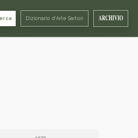
erca
Dizionario d'Arte Sartori
1979