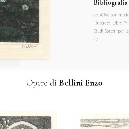
Bibliografia
2008
Incisori mod
illustrate, Libro P
Studi Sartori per la
47
Opere di
Bellini Enzo