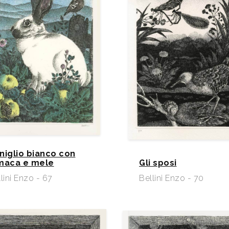
niglio bianco con
maca e mele
Gli sposi
lini Enzo - 67
Bellini Enzo - 70