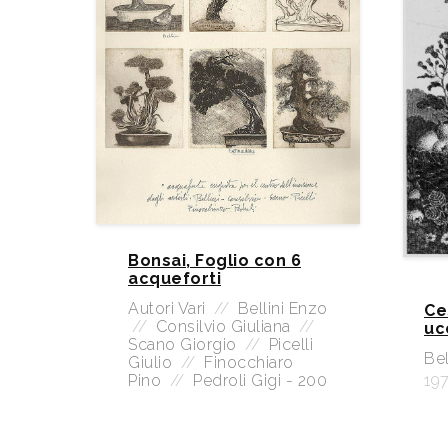
Bonsai, Foglio con 6
acqueforti
Autori Vari
//
Bellini Enzo
Ce
//
Consilvio Giuliana
//
uc
Scano Giorgio
//
Picelli
Bel
Giulio
//
Finocchiaro
Pino
//
Pedroli Gigi - 200
19