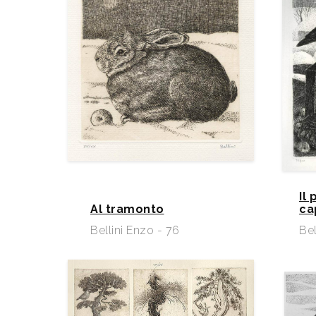
Il 
Al tramonto
ca
Bellini Enzo - 76
Bel