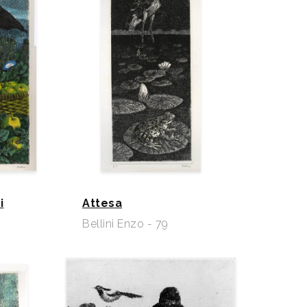
i
Attesa
Bellini Enzo - 79