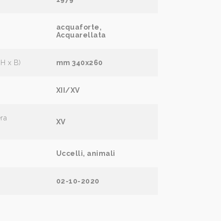
acquaforte,
Acquarellata
(H x B)
mm 340x260
XII/XV
era
XV
Uccelli, animali
02-10-2020