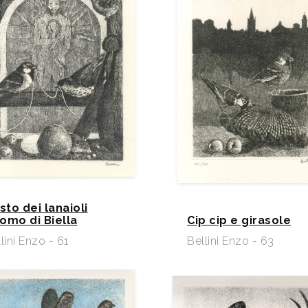
sto dei lanaioli
omo di Biella
Cip cip e girasole
lini Enzo - 61
Bellini Enzo - 63