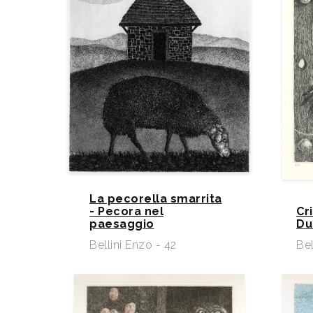
La pecorella smarrita
- Pecora nel
Cri
paesaggio
Du
Bellini Enzo - 42
Bel