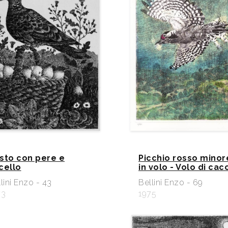
sto con pere e
Picchio rosso minor
cello
in volo - Volo di cac
lini Enzo - 43
Bellini Enzo - 69
73
1975