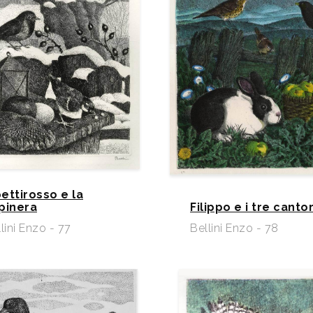
pettirosso e la
pinera
Filippo e i tre cantor
lini Enzo - 77
Bellini Enzo - 78