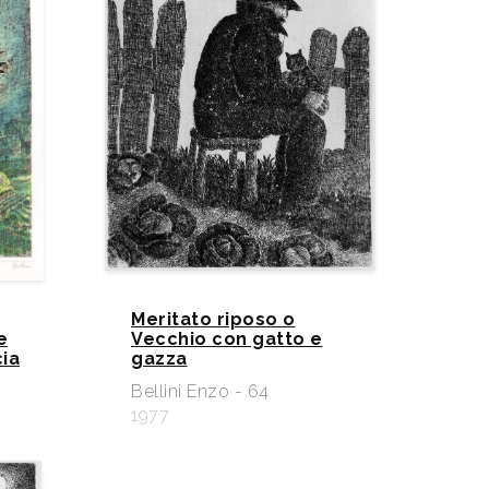
Meritato riposo o
e
Vecchio con gatto e
cia
gazza
Bellini Enzo - 64
1977