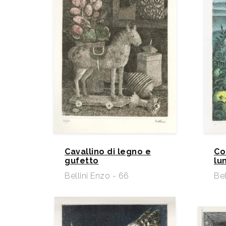
Cavallino di legno e
Co
gufetto
lu
Bellini Enzo - 66
Bel