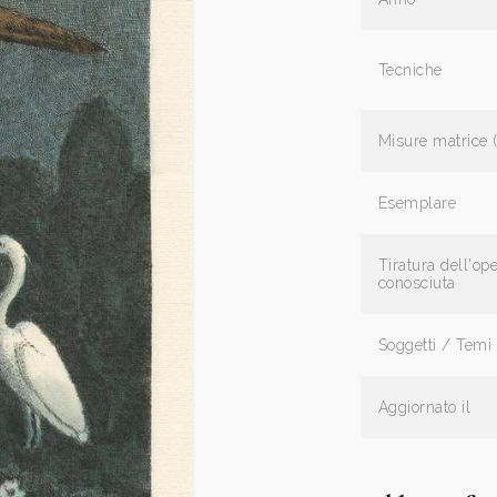
Tecniche
Misure matrice 
Esemplare
Tiratura dell'op
conosciuta
Soggetti / Temi
Aggiornato il