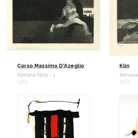
Corso Massimo D'Azeglio
Klin
Aimone Nino - 1
Aimone 
1965
1965