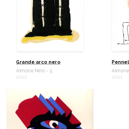
Grande arco nero
Pennel
Aimone Nino - 5
Aimone 
2002
2001