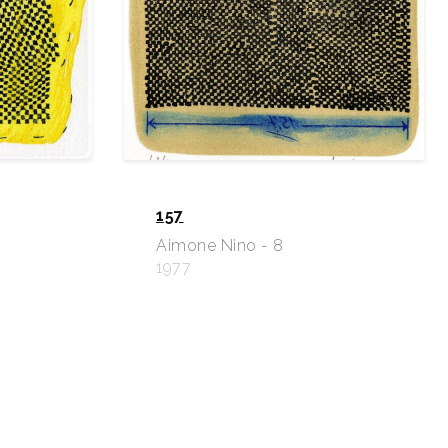
157
Aimone Nino - 8
1977