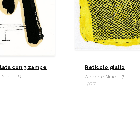
lata con 3 zampe
Reticolo giallo
Nino - 6
Aimone Nino - 7
1977