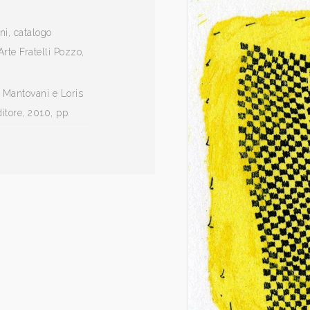
i, catalogo
Arte Fratelli Pozzo,
 Mantovani e Loris
itore, 2010, pp.
rta dal 1946 al
to.
i Arianna Sartori,