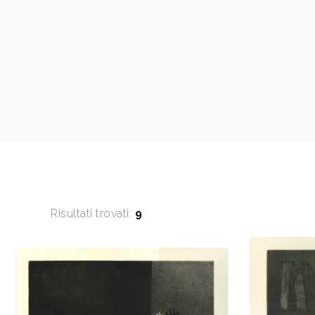
Risultati trovati:
9