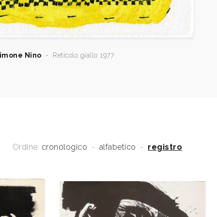
imone Nino
-
Reticolo giallo 1977
Ordine:
cronologico
-
alfabetico
-
registro