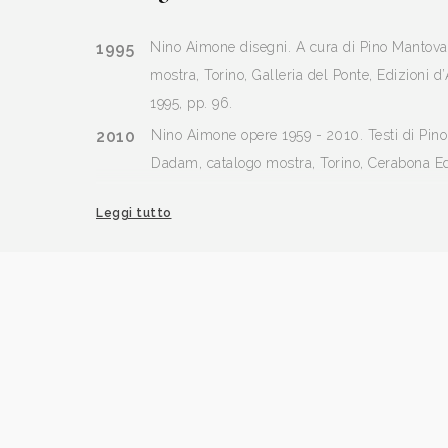
1995
Nino Aimone disegni. A cura di Pino Mantovan
mostra, Torino, Galleria del Ponte, Edizioni d’
1995, pp. 96.
2010
Nino Aimone opere 1959 - 2010. Testi di Pino
Dadam, catalogo mostra, Torino, Cerabona Ed
80.
Leggi tutto
2012
Nino Aimone, Disegni e Capricci, opere su ca
2006, catalogo mostra, Chieri (TO), Il Quadra
2013
Nino Aimone, Incisori Contemporanei a cura d
Mantova, Archivio, n. 4 aprile, p. 35.