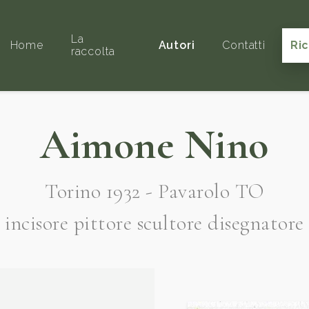
La
Home
Autori
Contatti
Ri
raccolta
Aimone Nino
Torino 1932 - Pavarolo TO
incisore pittore scultore disegnatore