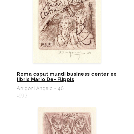
Roma caput mundi business center ex
libris Mario De- Flippis
Arrigoni Angelo - 46
1993