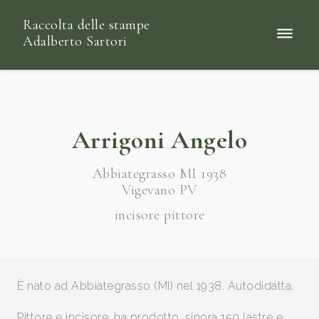
Raccolta delle stampe
Adalberto Sartori
Arrigoni Angelo
Abbiategrasso MI 1938
Vigevano PV
incisore pittore
È nato ad Abbiategrasso (MI) nel 1938. Autodidatta.
Pittore e incisore, ha prodotto, sinora 150 lastre e