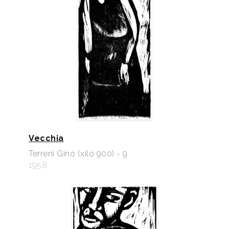
Vecchia
Terreni Gino (xilo 900) - 9
1958