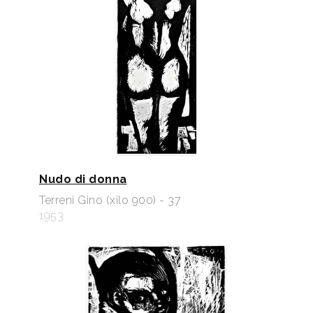
Nudo di donna
Terreni Gino (xilo 900) - 37
1953