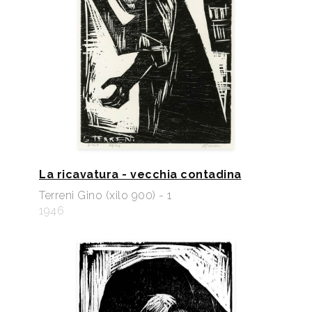
La ricavatura - vecchia contadina
Terreni Gino (xilo 900) - 1
1946