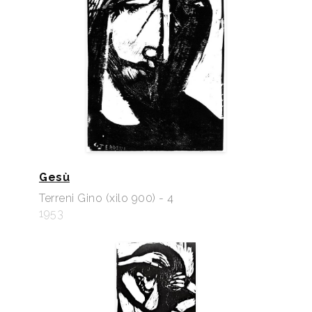
Gesù
Terreni Gino (xilo 900) - 4
1953