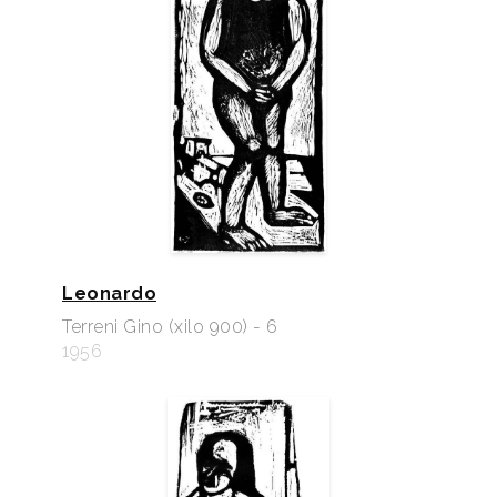
Leonardo
Terreni Gino (xilo 900) - 6
1956