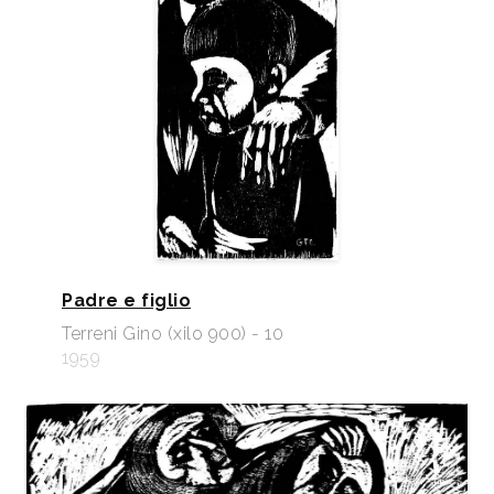
Padre e figlio
Terreni Gino (xilo 900) - 10
1959