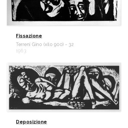
Fissazione
Terreni Gino (xilo 900) - 32
1963
Deposizione