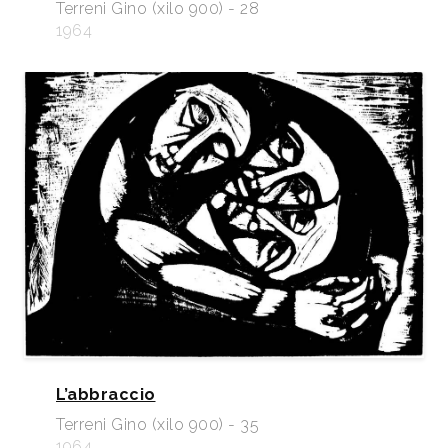
Terreni Gino (xilo 900) - 28
1964
L’abbraccio
Terreni Gino (xilo 900) - 35
1964