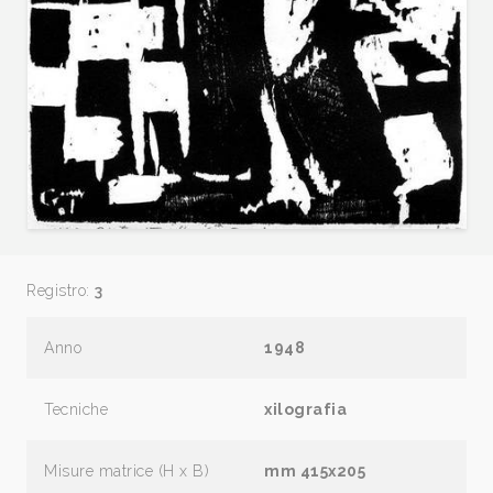
Registro:
3
Anno
1948
Tecniche
xilografia
Misure matrice (H x B)
mm 415x205