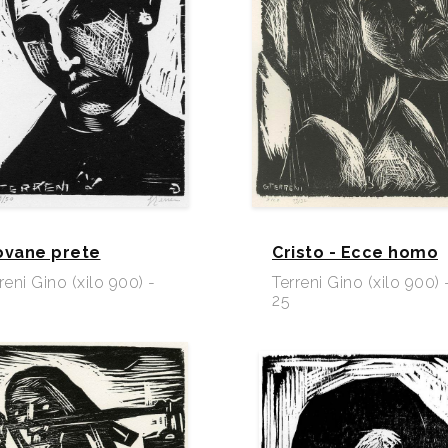
ovane prete
Cristo - Ecce homo
reni Gino (xilo 900) -
Terreni Gino (xilo 900) 
25