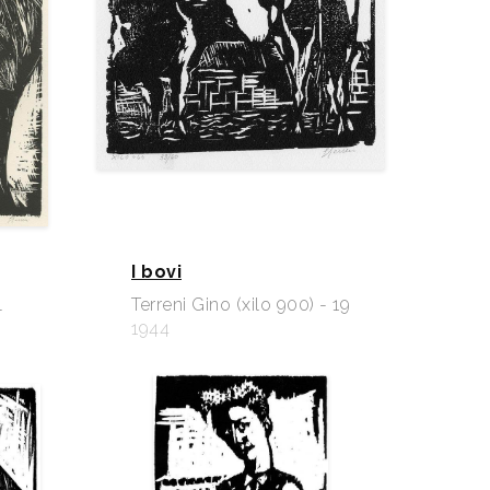
I bovi
Terreni Gino (xilo 900) - 19
-
1944