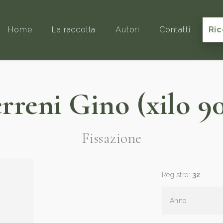
Home
La raccolta
Autori
Contatti
Ric
rreni Gino (xilo 9
Fissazione
Registro:
32
Anno