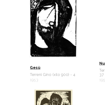
Nu
Gesù
Ter
Terreni Gino (xilo 900) - 4
37
1953
19