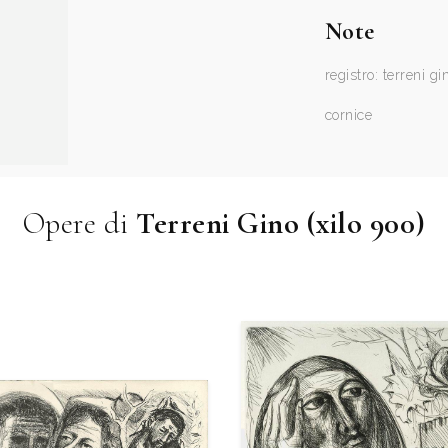
Note
registro: terreni gi
cornice
Opere di
Terreni Gino (xilo 900)