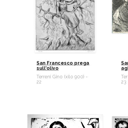
San Francesco prega
Sa
sull'olivo
agl
Terreni Gino (xilo 900) -
Ter
22
23