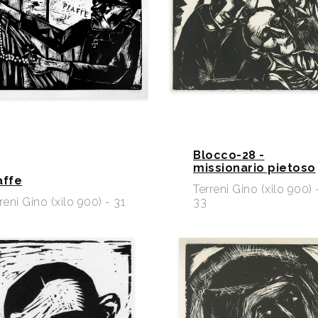
Blocco-28 -
missionario pietoso
affe
Terreni Gino (xilo 900) 
reni Gino (xilo 900) - 31
33