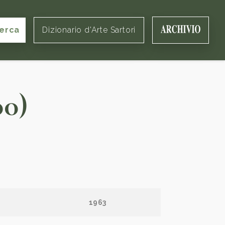
erca
Dizionario d'Arte Sartori
00)
1963