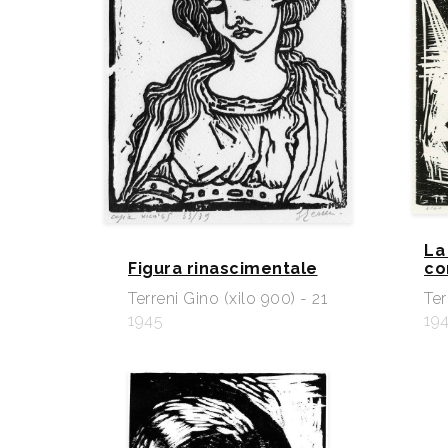
La
Figura rinascimentale
co
Terreni Gino (xilo 900) - 21
Ter
1945
19