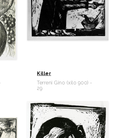
Killer
-
Terreni Gino (xilo 900) -
29