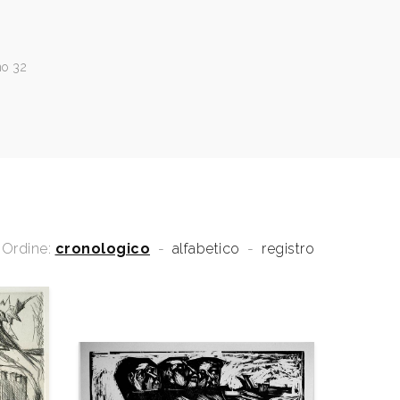
no 32
Ordine:
cronologico
-
alfabetico
-
registro