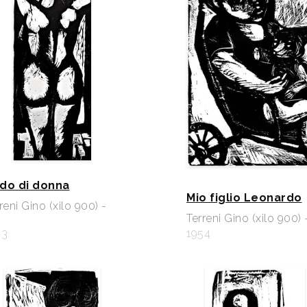
do di donna
Mio figlio Leonardo
reni Gino (xilo 900) -
Terreni Gino (xilo 900) 
53
1954