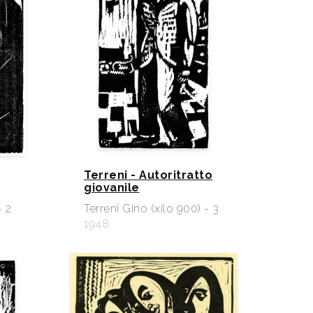
Terreni - Autoritratto
giovanile
- 2
Terreni Gino (xilo 900) - 3
1948