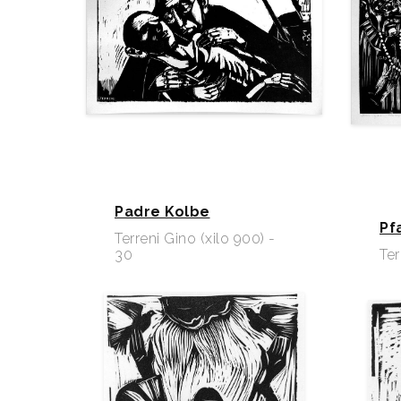
Padre Kolbe
Pf
Terreni Gino (xilo 900) -
30
Ter