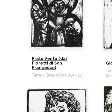
Frate Vento (dai
Fioretti di San
Gi
Francesco)
Ter
Terreni Gino (xilo 900) - 17
20