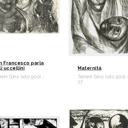
n Francesco parla
i uccellini
Maternità
reni Gino (xilo 900) -
Terreni Gino (xilo 900) 
27