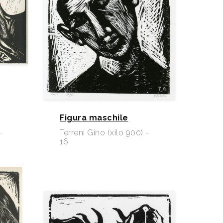
Figura maschile
-
Terreni Gino (xilo 900) -
16