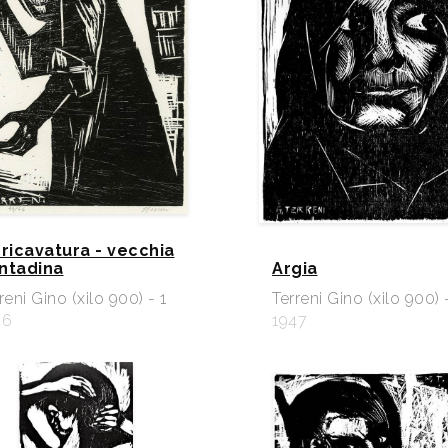
 ricavatura - vecchia
ntadina
Argia
reni Gino (xilo 900) - 1
Terreni Gino (xilo 900) 
46
1947