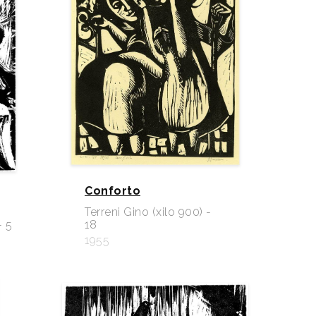
Conforto
Terreni Gino (xilo 900) -
- 5
18
1955