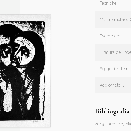
Tecniche
Misure matrice 
Esemplare
Tiratura dell'op
Soggetti / Temi
Aggiornato il
Bibliografia
2019 - Archvio, Ma