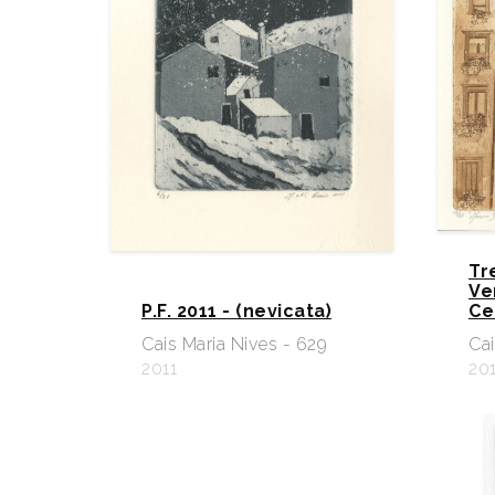
Tr
Ve
P.F. 2011 - (nevicata)
Ce
Cais Maria Nives - 629
Cai
2011
20