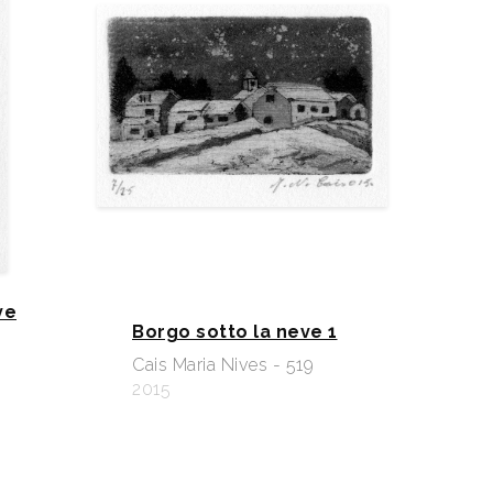
ve
Borgo sotto la neve 1
Cais Maria Nives - 519
2015