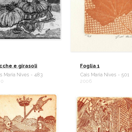
cche e girasoli
Foglia 1
s Maria Nives - 483
Cais Maria Nives - 501
90
2006