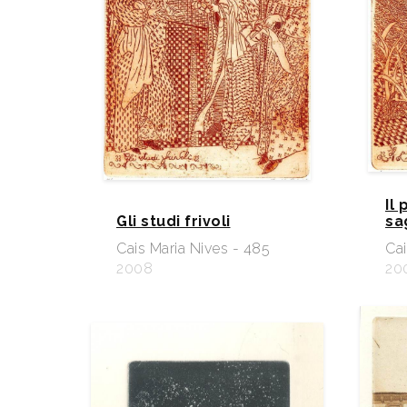
Il
Gli studi frivoli
sa
Cais Maria Nives - 485
Cai
2008
20