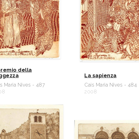
 premio della
ggezza
La sapienza
s Maria Nives - 487
Cais Maria Nives - 484
08
2008