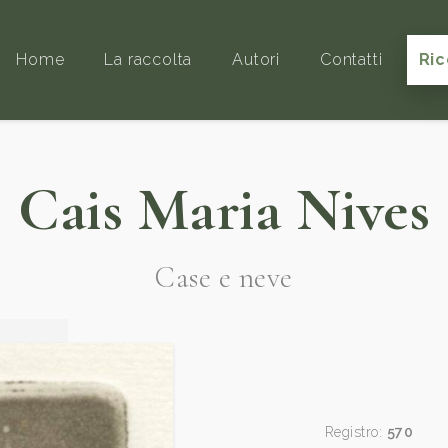
Home
La raccolta
Autori
Contatti
Ric
Cais Maria Nives
Case e neve
Registro:
570