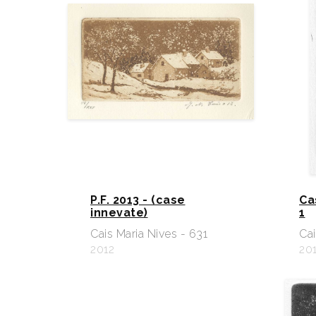
P.F. 2013 - (case
Ca
innevate)
1
Cais Maria Nives - 631
Cai
2012
20