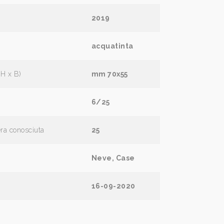
2019
acquatinta
(H x B)
mm 70x55
6/25
era conosciuta
25
Neve, Case
16-09-2020