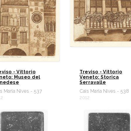
eviso - Vittorio
Treviso - Vittorio
neto: Museo del
Veneto: Storica
nedese
Serravalle
s Maria Nives - 537
Cais Maria Nives - 538
12
2012