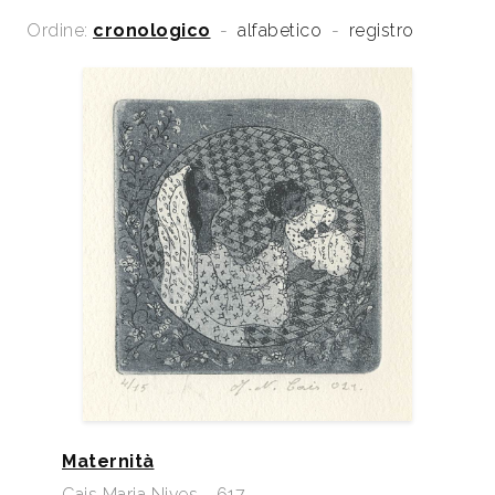
Ordine:
cronologico
-
alfabetico
-
registro
Maternità
Cais Maria Nives - 617