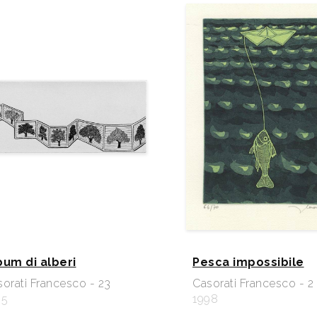
bum di alberi
Pesca impossibile
orati Francesco - 23
Casorati Francesco - 2
95
1998