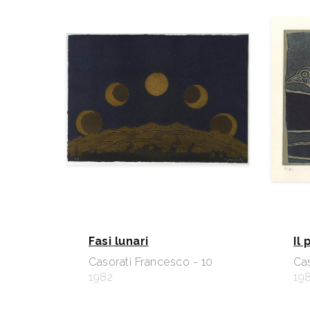
Fasi lunari
Il
Casorati Francesco - 10
Cas
1982
19