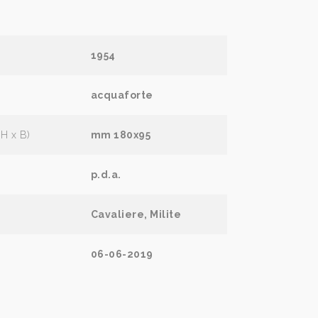
1954
acquaforte
(H x B)
mm 180x95
p.d.a.
Cavaliere, Milite
06-06-2019