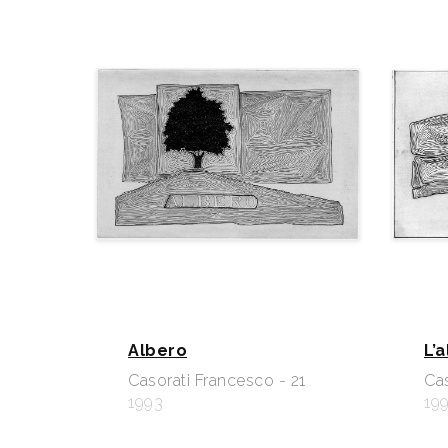
Albero
L’
Casorati Francesco - 21
Cas
1993
19