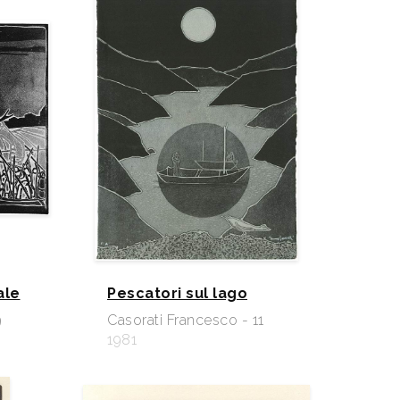
ale
Pescatori sul lago
9
Casorati Francesco - 11
1981