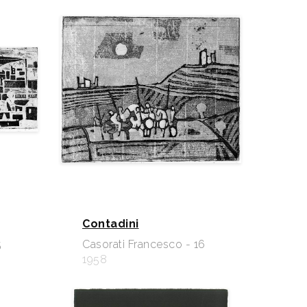
Contadini
5
Casorati Francesco - 16
1958