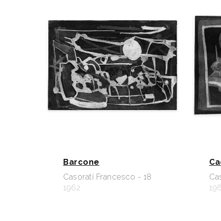
Barcone
Ca
Casorati Francesco - 18
Cas
1962
19