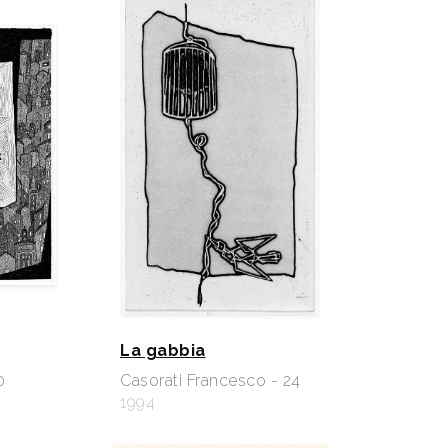
La gabbia
0
Casorati Francesco - 24
1994