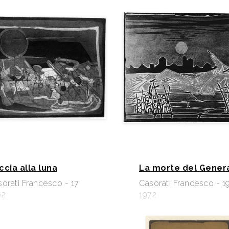
ccia alla luna
La morte del Gener
orati Francesco - 17
Casorati Francesco - 1
62
1972