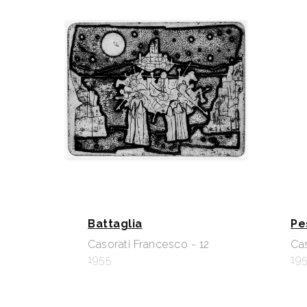
Battaglia
Pe
Casorati Francesco - 12
Cas
1955
19