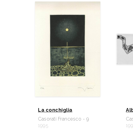
La conchiglia
Al
Casorati Francesco - 9
Cas
1995
19