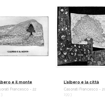
albero e il monte
L’albero e la città
orati Francesco - 22
Casorati Francesco - 2
93
1993