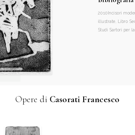
2010
Incisori mode
illustrate, Libro S
Studi Sartori per la
Opere di
Casorati Francesco