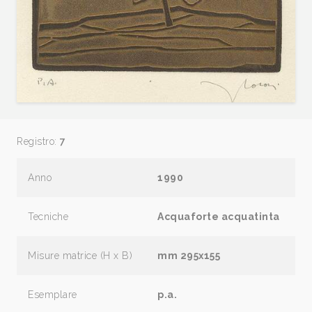
Registro:
7
Anno
1990
Tecniche
Acquaforte acquatinta
Misure matrice (H x B)
mm 295x155
Esemplare
p.a.