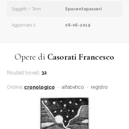
Soggetti / Temi
Spaventapasseri
Aggiornato il
08-06-2019
Opere di
Casorati Francesco
Risultati trovati:
32
Ordine:
cronologico
-
alfabetico
-
registro