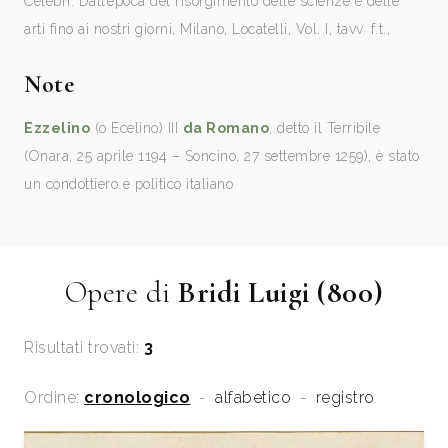
Celebri. Dall’epoca del risorgimento delle scienze e delle
arti fino ai nostri giorni, Milano, Locatelli, Vol. I, tavv. f.t.,
Note
Ezzelino
(o Ecelino) III
da Romano
, detto il Terribile
(Onara, 25 aprile 1194 – Soncino, 27 settembre 1259), è stato
un condottiero e politico italiano
Opere di
Bridi Luigi (800)
Risultati trovati:
3
Ordine:
cronologico
-
alfabetico
-
registro