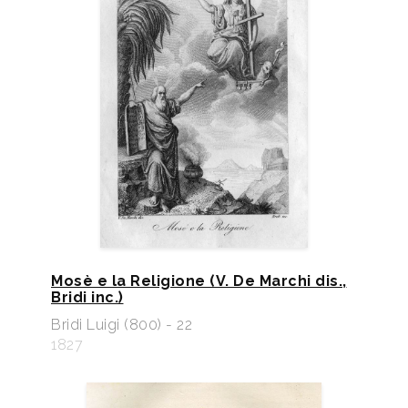
Mosè e la Religione (V. De Marchi dis.,
Bridi inc.)
Bridi Luigi (800) - 22
1827