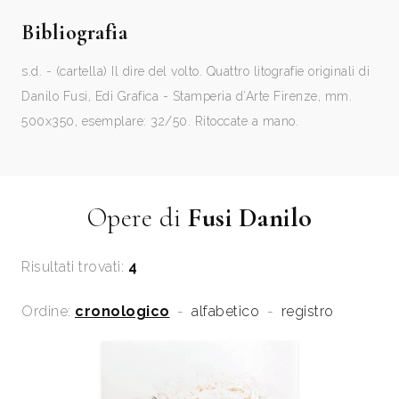
Bibliografia
s.d. - (cartella) Il dire del volto. Quattro litografie originali di
Danilo Fusi, Edi Grafica - Stamperia d’Arte Firenze, mm.
500x350, esemplare: 32/50. Ritoccate a mano.
Opere di
Fusi Danilo
Risultati trovati:
4
Ordine:
cronologico
-
alfabetico
-
registro