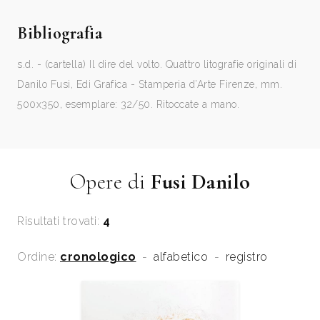
Bibliografia
s.d. - (cartella) Il dire del volto. Quattro litografie originali di
Danilo Fusi, Edi Grafica - Stamperia d’Arte Firenze, mm.
500x350, esemplare: 32/50. Ritoccate a mano.
Opere di
Fusi Danilo
Risultati trovati:
4
Ordine:
cronologico
-
alfabetico
-
registro