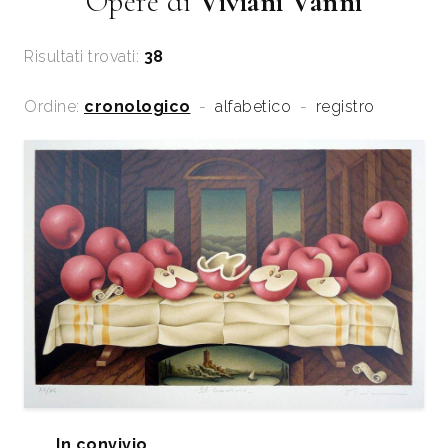
Opere di
Viviani Vanni
Risultati trovati:
38
Ordine:
cronologico
-
alfabetico
-
registro
In convivio