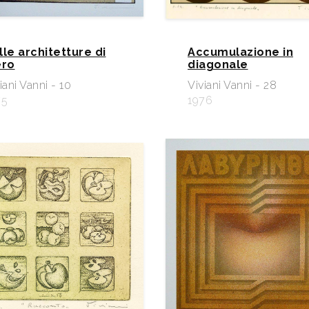
lle architetture di
Accumulazione in
ero
diagonale
iani Vanni - 10
Viviani Vanni - 28
75
1976