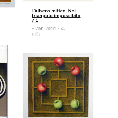
L’Albero mitico. Nel
triangolo impossibile
/ 1
Viviani Vanni - 41
1981