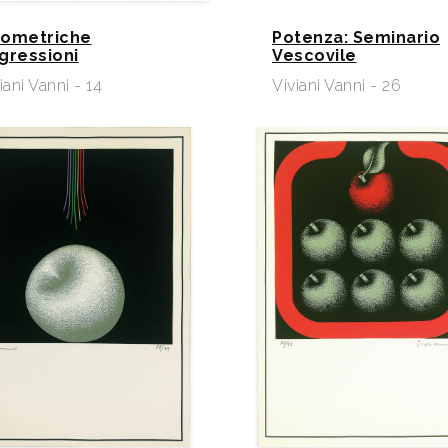
ometriche
Potenza: Seminario
gressioni
Vescovile
iani Vanni - 14
Viviani Vanni - 26