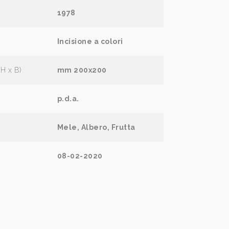
1978
Incisione a colori
(H x B)
mm 200x200
p.d.a.
Mele, Albero, Frutta
08-02-2020