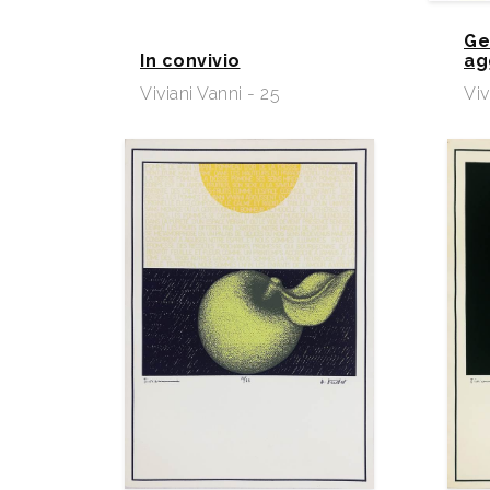
Ge
In convivio
ag
Viviani Vanni - 25
Viv