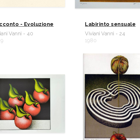
cconto - Evoluzione
Labirinto sensuale
iani Vanni - 40
Viviani Vanni - 24
79
1980