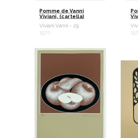
Pomme de Vanni
Po
Viviani, (cartella)
Viv
Viviani Vanni - 29
Viv
1970
19