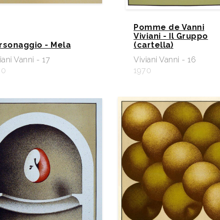
Pomme de Vanni
Viviani - Il Gruppo
rsonaggio - Mela
(cartella)
iani Vanni - 17
Viviani Vanni - 16
70
1970