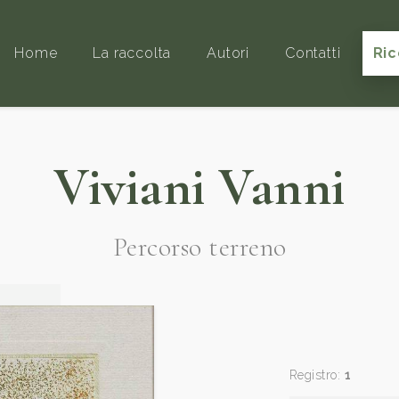
Home
La raccolta
Autori
Contatti
Ric
Viviani Vanni
Percorso terreno
Registro:
1