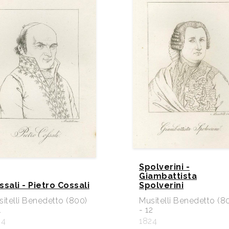
Spolverini -
Giambattista
ssali - Pietro Cossali
Spolverini
itelli Benedetto (800)
Musitelli Benedetto (8
1
- 12
24
1824