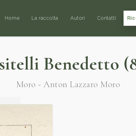
Home
La raccolta
Autori
Contatti
Ric
itelli Benedetto (
Moro - Anton Lazzaro Moro