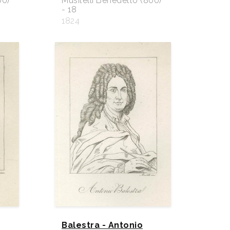
00)
Musitelli Benedetto (800)
- 18
1824
Balestra - Antonio