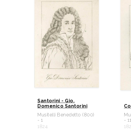
Santorini - Gio.
Domenico Santorini
Co
Musitelli Benedetto (800)
Mus
- 1
- 1
1824
18