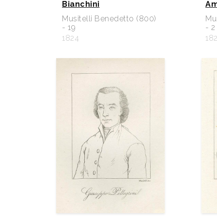
Bianchini
Am
Musitelli Benedetto (800)
Mus
- 19
- 2
1824
18