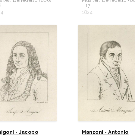
itelli Benedetto (800)
Musitelli Benedetto (8
6
- 17
24
1824
igoni - Jacopo
Manzoni - Antonio