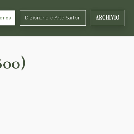
erca
Dizionario d'Arte Sartori
800)