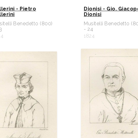
lerini - Pietro
Dionisi - Gio. Giacop
lerini
Dionisi
itelli Benedetto (800)
Musitelli Benedetto (8
3
- 24
24
1824