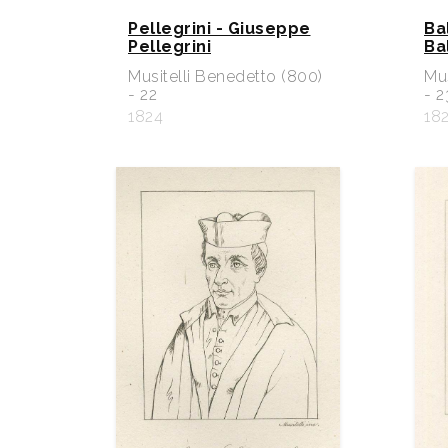
Pellegrini - Giuseppe
Bal
Pellegrini
Bal
Musitelli Benedetto (800)
Mus
- 22
- 2
1824
18