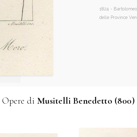
1824 - Bartolomeo G
delle Province Ven
Opere di
Musitelli Benedetto (800)