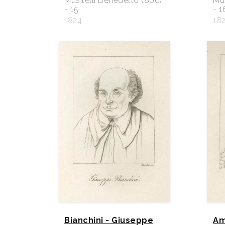
Musitelli Benedetto (800)
Mus
- 15
- 1
1824
18
Bianchini - Giuseppe
Am