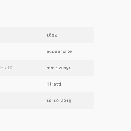
1824
acquaforte
(H x B)
mm 120x90
ritratti
10-10-2019