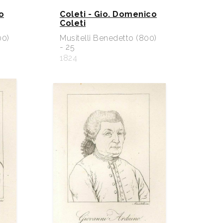
o
Coleti - Gio. Domenico
Coleti
00)
Musitelli Benedetto (800)
- 25
1824