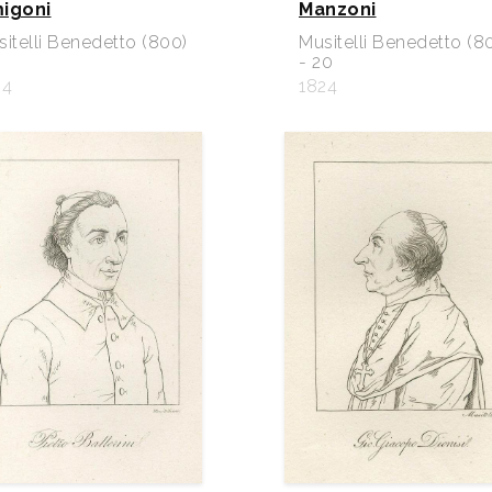
igoni
Manzoni
itelli Benedetto (800)
Musitelli Benedetto (8
- 20
24
1824