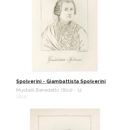
Spolverini - Giambattista Spolverini
Musitelli Benedetto (800) - 12
1824