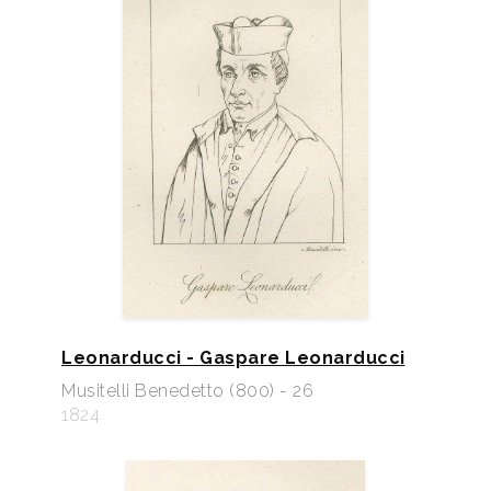
Leonarducci - Gaspare Leonarducci
Musitelli Benedetto (800) - 26
1824