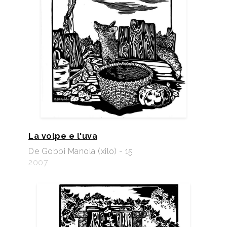
La volpe e l'uva
De Gobbi Manola (xilo) - 15
2007