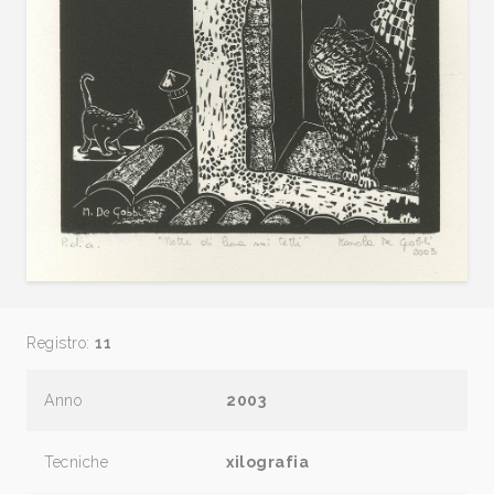
Registro:
11
Anno
2003
Tecniche
xilografia