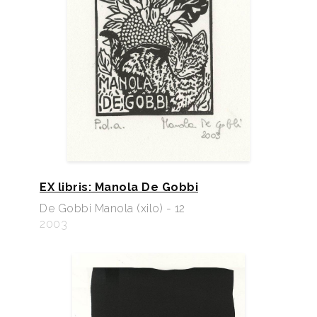
EX libris: Manola De Gobbi
De Gobbi Manola (xilo) - 12
2003