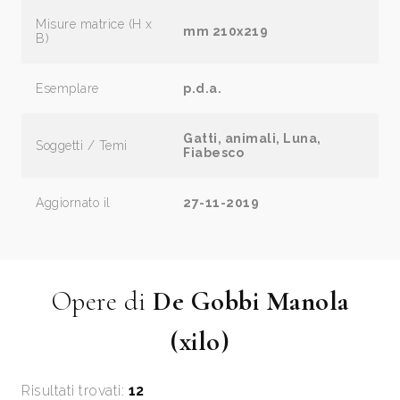
Misure matrice (H x
mm 210x219
B)
Esemplare
p.d.a.
Gatti, animali, Luna,
Soggetti / Temi
Fiabesco
Aggiornato il
27-11-2019
Opere di
De Gobbi Manola
(xilo)
Risultati trovati:
12