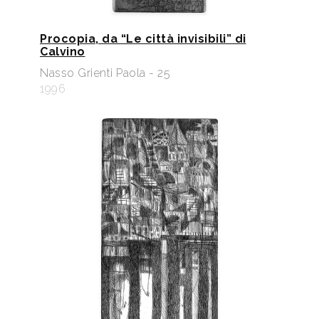
Procopia, da “Le città invisibili” di
Calvino
Nasso Grienti Paola - 25
1996