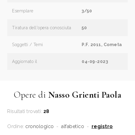
Esemplare
3/50
Tiratura dell'opera conosciuta
50
Soggetti / Temi
P.F. 2011, Cometa
Aggiornato il
04-09-2023
Opere di
Nasso Grienti Paola
Risultati trovati:
28
Ordine:
cronologico
-
alfabetico
-
registro