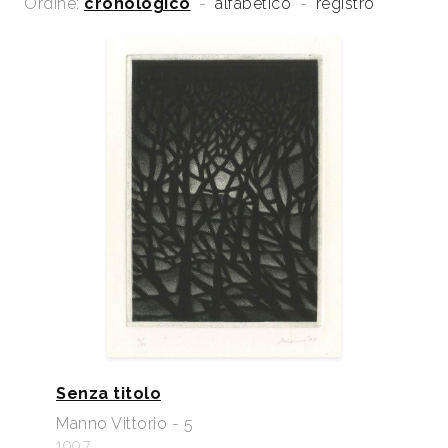
Ordine:
cronologico
-
alfabetico
-
registro
Senza titolo
Manno Vittorio - 5
1997