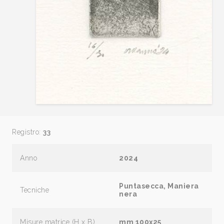
Registro:
33
Anno
2024
Puntasecca, Maniera
Tecniche
nera
Misure matrice (H x B)
mm 100x25