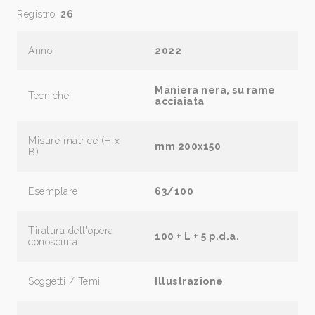
Registro:
26
Anno
2022
Maniera nera, su rame
Tecniche
acciaiata
Misure matrice (H x
mm 200x150
B)
Esemplare
63/100
Tiratura dell'opera
100 + L + 5 p.d.a.
conosciuta
Soggetti / Temi
Illustrazione