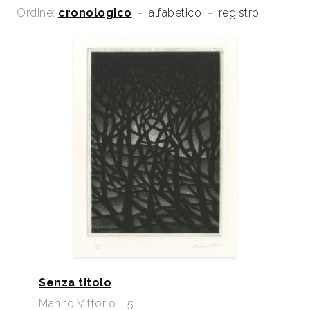
Ordine:
cronologico
-
alfabetico
-
registro
Senza titolo
Manno Vittorio - 5