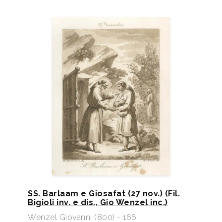
SS. Barlaam e Giosafat (27 nov.) (Fil.
Bigioli inv. e dis., Gio Wenzel inc.)
Wenzel Giovanni (800) - 166