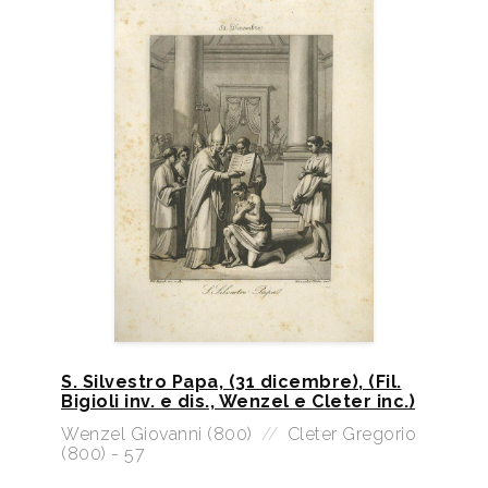
S. Silvestro Papa, (31 dicembre), (Fil.
Bigioli inv. e dis., Wenzel e Cleter inc.)
Wenzel Giovanni (800)
//
Cleter Gregorio
(800) - 57