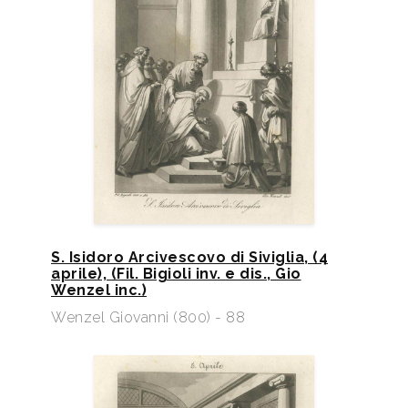
S. Isidoro Arcivescovo di Siviglia, (4
aprile), (Fil. Bigioli inv. e dis., Gio
Wenzel inc.)
Wenzel Giovanni (800) - 88