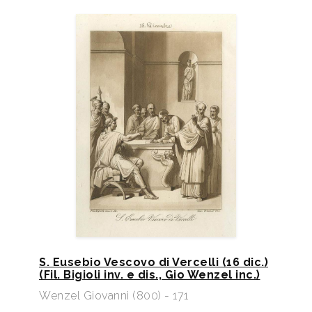
S. Eusebio Vescovo di Vercelli (16 dic.)
(Fil. Bigioli inv. e dis., Gio Wenzel inc.)​
Wenzel Giovanni (800) - 171