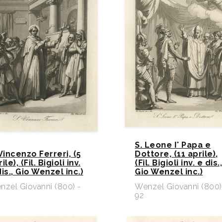
S. Leone I° Papa e
 Vincenzo Ferreri, (5
Dottore, (11 aprile),
ile), (Fil. Bigioli inv.
(Fil. Bigioli inv. e dis.,
is., Gio Wenzel inc.)​
Gio Wenzel inc.)​
nzel Giovanni (800) -
Wenzel Giovanni (800)
92