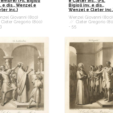
embre) (Fil. Bigioli
e Cleter inc., (Fil.
. e dis., Wenzel e
Bigioli inv. e dis.,
ter inc.)
Wenzel e Cleter inc.
nzel Giovanni (800)
Wenzel Giovanni (800)
Cleter Gregorio (800)
//
Cleter Gregorio (80
3
- 55