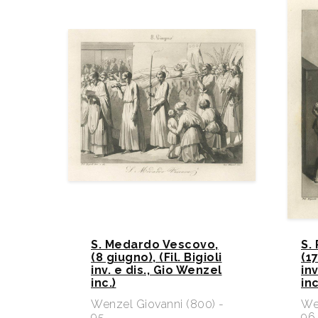
S. Medardo Vescovo,
S.
(8 giugno), (Fil. Bigioli
(17
inv. e dis., Gio Wenzel
in
inc.)​
inc
Wenzel Giovanni (800) -
We
95
96