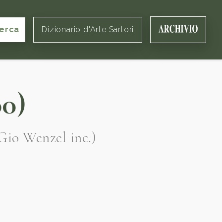
erca
Dizionario d'Arte Sartori
0)
, Gio Wenzel inc.)