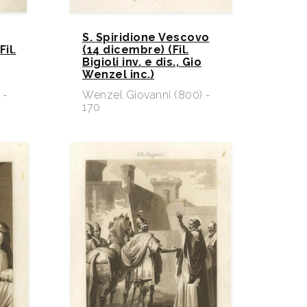
S. Spiridione Vescovo
il.
(14 dicembre) (Fil.
Bigioli inv. e dis., Gio
Wenzel inc.)​
 -
Wenzel Giovanni (800) -
170