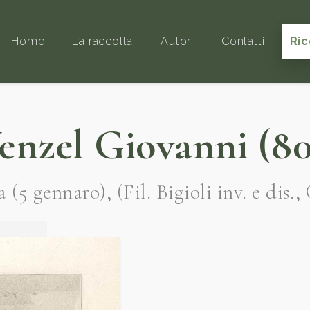
Home
La raccolta
Autori
Contatti
Ric
enzel Giovanni (80
 (5 gennaro), (Fil. Bigioli inv. e dis.