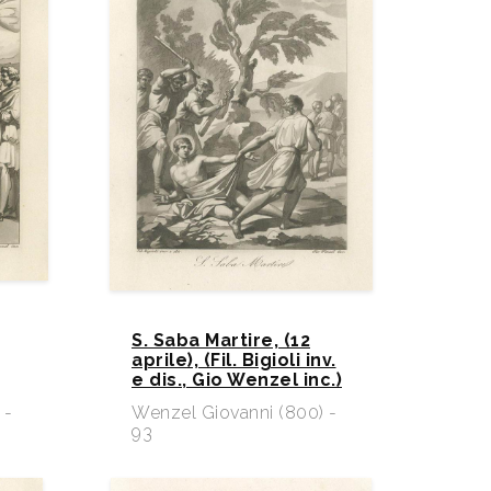
S. Saba Martire, (12
aprile), (Fil. Bigioli inv.
e dis., Gio Wenzel inc.)
 -
Wenzel Giovanni (800) -
93