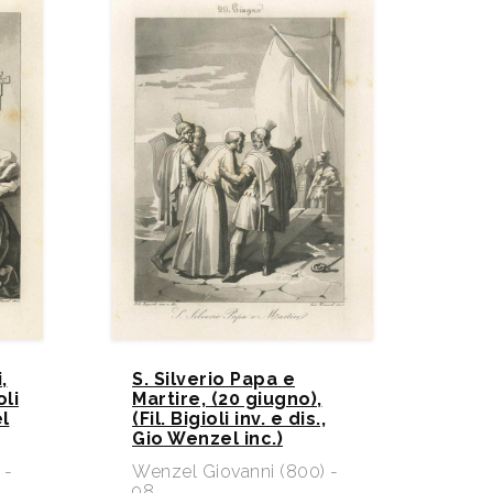
,
S. Silverio Papa e
oli
Martire, (20 giugno),
el
(Fil. Bigioli inv. e dis.,
Gio Wenzel inc.)
 -
Wenzel Giovanni (800) -
98