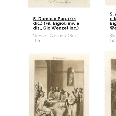
S.
S. Damaso Papa (11
e M
dic.) (Fil. Bigioli inv. e
Big
dis., Gio Wenzel inc.)
We
Wenzel Giovanni (800) -
We
168
141