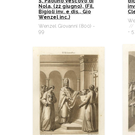
S. Paolino Vescovo di
dic
Nola, (22 giugno), (Fil.
inv
Bigioli inv. e dis., Gio
Cle
Wenzel inc.)​
We
Wenzel Giovanni (800) -
//
99
- 5