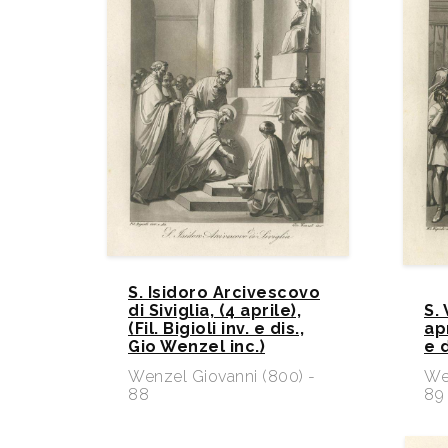
S. Isidoro Arcivescovo
di Siviglia, (4 aprile),
S.
(Fil. Bigioli inv. e dis.,
apr
Gio Wenzel inc.)
e d
Wenzel Giovanni (800) -
We
88
89