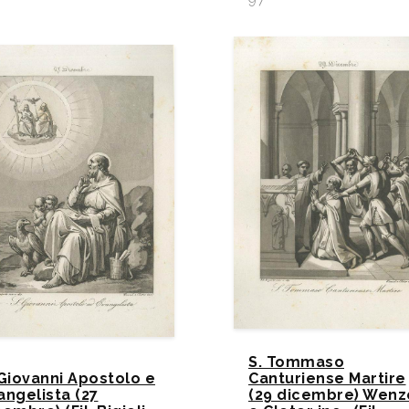
S. Tommaso
 Giovanni Apostolo e
Canturiense Martire
angelista (27
(29 dicembre) Wenz