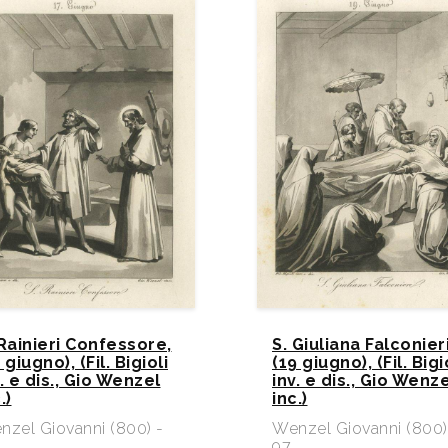
 Rainieri Confessore,
S. Giuliana Falconieri
 giugno), (Fil. Bigioli
(19 giugno), (Fil. Bigi
v. e dis., Gio Wenzel
inv. e dis., Gio Wenz
.)
inc.)
nzel Giovanni (800) -
Wenzel Giovanni (800)
97