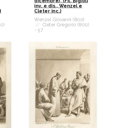
dicembre), (Fil. Bigioli
inv. e dis., Wenzel e
)
Cleter inc.)
Wenzel Giovanni (800)
0)
//
Cleter Gregorio (800)
- 57