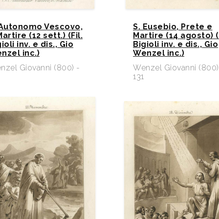
 Autonomo Vescovo,
S. Eusebio, Prete e
artire (12 sett.) (Fil.
Martire (14 agosto) (F
ioli inv. e dis., Gio
Bigioli inv. e dis., Gio
nzel inc.)
Wenzel inc.)
nzel Giovanni (800) -
Wenzel Giovanni (800)
131