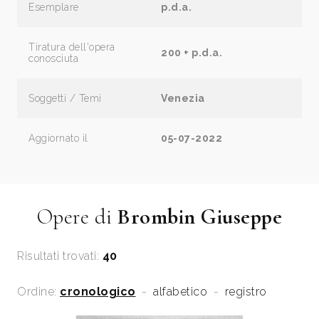
Esemplare
p.d.a.
Tiratura dell'opera
200 + p.d.a.
conosciuta
Soggetti / Temi
Venezia
Aggiornato il
05-07-2022
Opere di
Brombin Giuseppe
Risultati trovati:
40
Ordine:
cronologico
-
alfabetico
-
registro