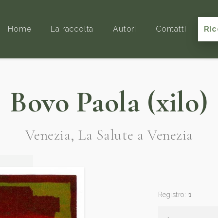
Home
La raccolta
Autori
Contatti
Ric
Bovo Paola (xilo)
Venezia, La Salute a Venezia
Registro:
1