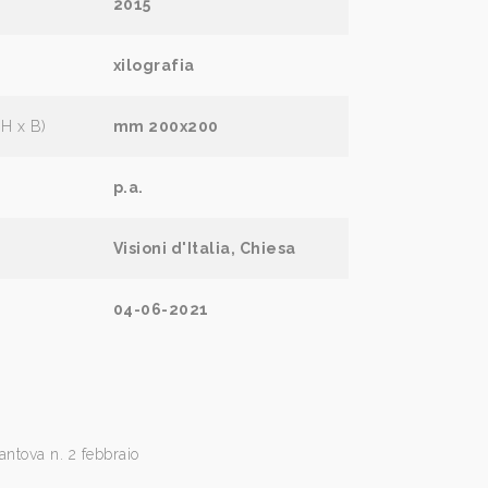
2015
xilografia
(H x B)
mm 200x200
p.a.
Visioni d'Italia, Chiesa
04-06-2021
antova n. 2 febbraio