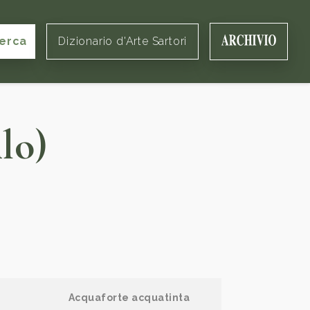
erca
Dizionario d'Arte Sartori
lo)
Acquaforte acquatinta