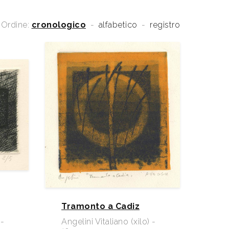
Ordine:
cronologico
-
alfabetico
-
registro
Tramonto a Cadiz
 -
Angelini Vitaliano (xilo) -