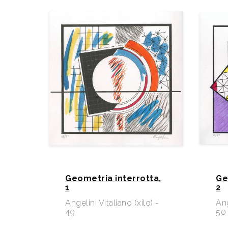
Geometria interrotta,
Ge
1
2
Angelini Vitaliano (xilo) -
Ang
49
50