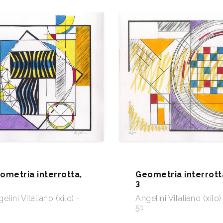
ometria interrotta,
Geometria interrott
3
elini Vitaliano (xilo) -
Angelini Vitaliano (xilo)
51