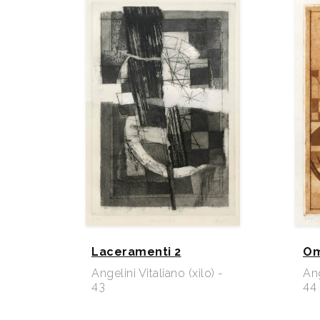
Laceramenti 2
Om
Angelini Vitaliano (xilo) -
Ang
43
44