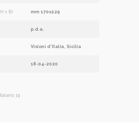
(H x B)
mm 170x229
p.d.a.
Visioni d'Italia, Sicilia
18-04-2020
italiano 19