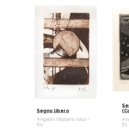
Se
Segno libero
(C
Angelini Vitaliano (xilo) -
Ang
60
61