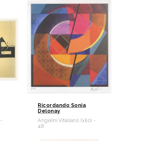
Ricordando Sonia
Delonay
 -
Angelini Vitaliano (xilo) -
48