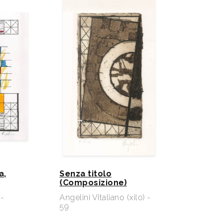
a,
Senza titolo
(Composizione)
 -
Angelini Vitaliano (xilo) -
59