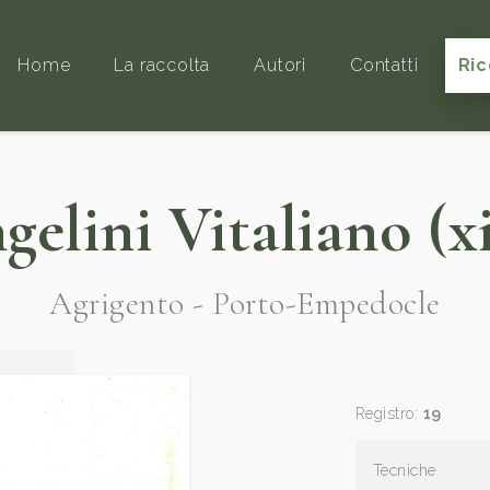
Home
La raccolta
Autori
Contatti
Ric
gelini Vitaliano (xi
Agrigento - Porto-Empedocle
Registro:
19
Tecniche