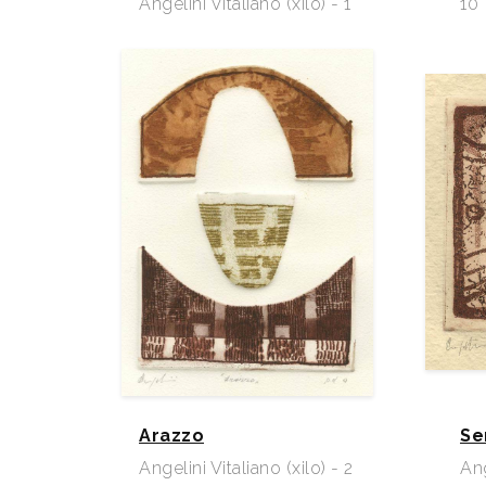
Angelini Vitaliano (xilo) - 1
10
Arazzo
Se
Angelini Vitaliano (xilo) - 2
Ang