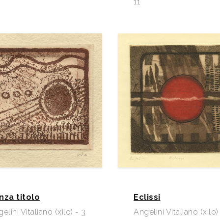
11
nza titolo
Eclissi
elini Vitaliano (xilo) - 3
Angelini Vitaliano (xilo)