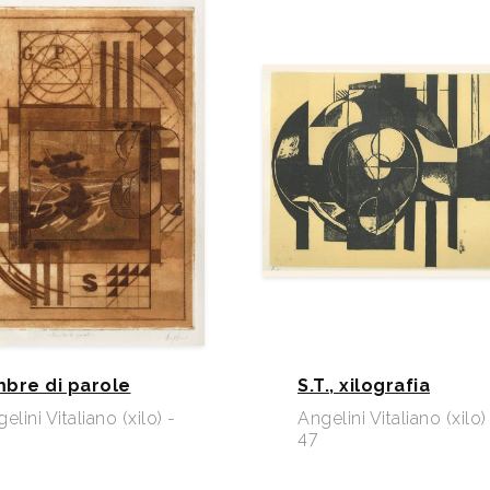
bre di parole
S.T., xilografia
elini Vitaliano (xilo) -
Angelini Vitaliano (xilo)
47