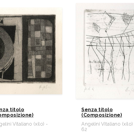
nza titolo
Senza titolo
omposizione)
(Composizione)
elini Vitaliano (xilo) -
Angelini Vitaliano (xilo)
62