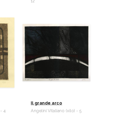
12
Il grande arco
 - 4
Angelini Vitaliano (xilo) - 5