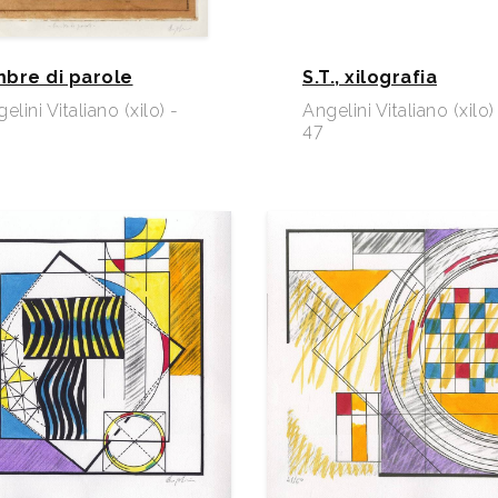
bre di parole
S.T., xilografia
elini Vitaliano (xilo) -
Angelini Vitaliano (xilo)
47