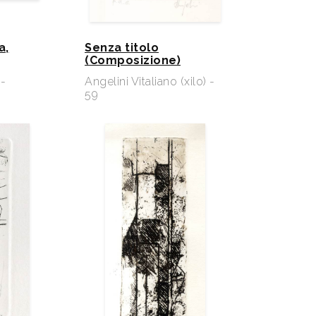
a,
Senza titolo
(Composizione)
 -
Angelini Vitaliano (xilo) -
59