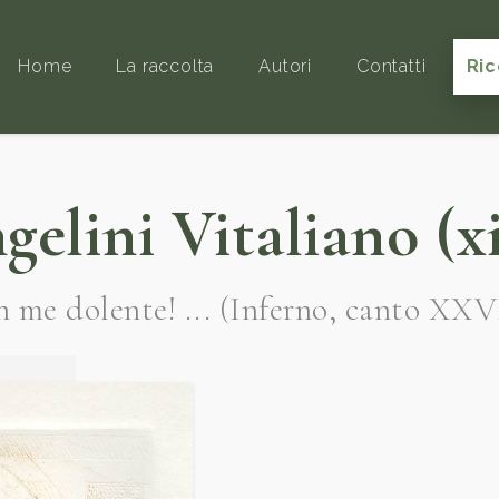
Home
La raccolta
Autori
Contatti
Ric
gelini Vitaliano (xi
 me dolente! ... (Inferno, canto XXV