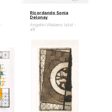
Ricordando Sonia
Delonay
 -
Angelini Vitaliano (xilo) -
48