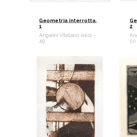
Geometria interrotta,
Ge
1
2
Angelini Vitaliano (xilo) -
Ang
49
50