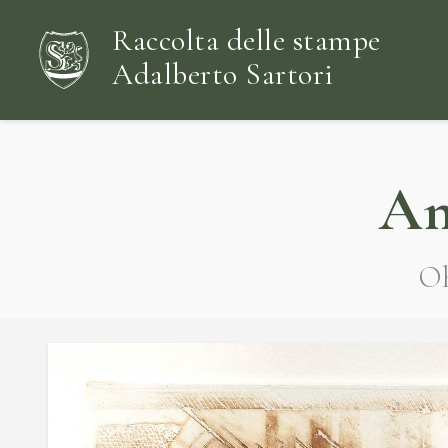
Raccolta delle stampe
Adalberto Sartori
An
Oh