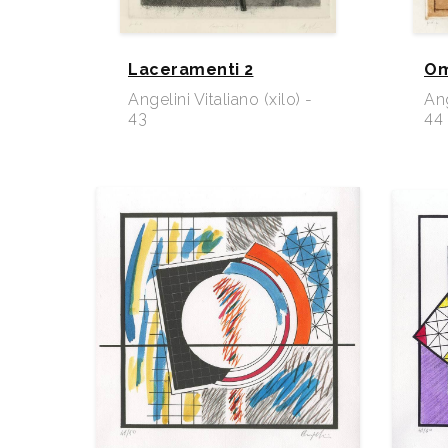
Laceramenti 2
Om
Angelini Vitaliano (xilo) -
Ang
43
44