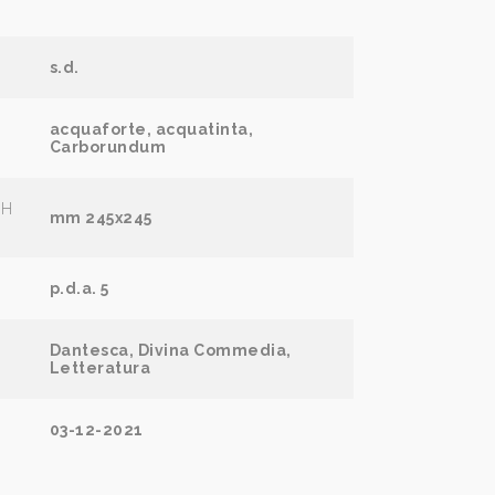
s.d.
acquaforte, acquatinta,
Carborundum
(H
mm 245x245
p.d.a. 5
Dantesca, Divina Commedia,
Letteratura
03-12-2021