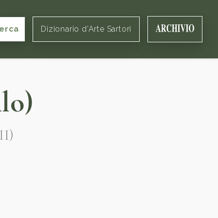
erca
Dizionario d'Arte Sartori
lo)
II)