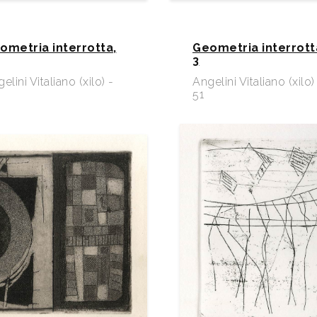
ometria interrotta,
Geometria interrott
3
elini Vitaliano (xilo) -
Angelini Vitaliano (xilo)
51