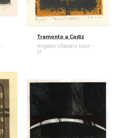
Tramonto a Cadiz
 -
Angelini Vitaliano (xilo) -
12