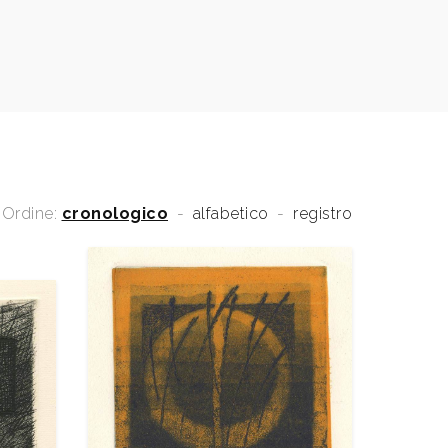
Ordine:
cronologico
-
alfabetico
-
registro