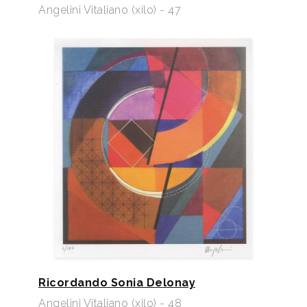
Angelini Vitaliano (xilo) - 47
Ricordando Sonia Delonay
Angelini Vitaliano (xilo) - 48