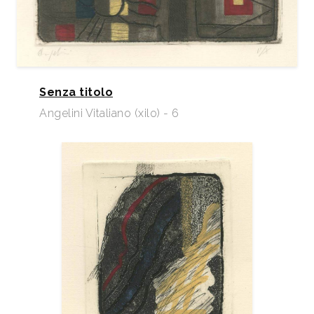
Senza titolo
Angelini Vitaliano (xilo) - 6