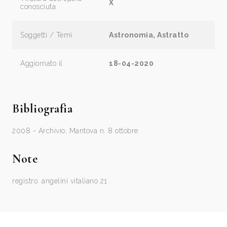
X
conosciuta
Soggetti / Temi
Astronomia, Astratto
Aggiornato il
18-04-2020
Bibliografia
2008 - Archivio, Mantova n. 8 ottobre
Note
registro: angelini vitaliano 21