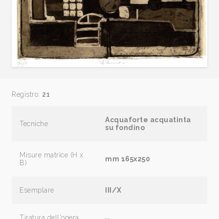
Registro:
21
Acquaforte acquatinta
Tecniche
su fondino
Misure matrice (H x
mm 165x250
B)
Esemplare
III/X
Tiratura dell'opera