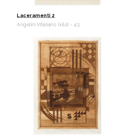
Laceramenti 2
Angelini Vitaliano (xilo) - 43