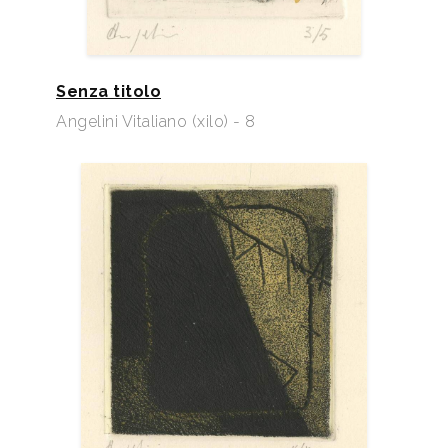
Senza titolo
Angelini Vitaliano (xilo) - 8