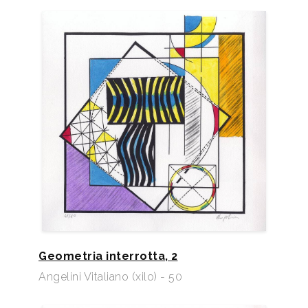
Geometria interrotta, 2
Angelini Vitaliano (xilo) - 50