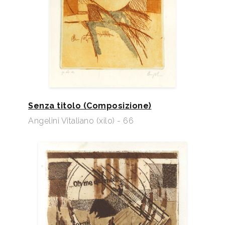
Senza titolo (Composizione)
Angelini Vitaliano (xilo) - 66